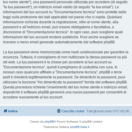
tuo nome utente"), una password personale utilizzata per accedere (di seguito
"la tua password"), un indirizzo email valido (di seguito "la tua email"). Le
informazioni del tuo account su "Documentazione tecnica" sono protette dalle
leggi sulla protezione dei dati applicabili nel paese che ci ospita. Qualsiasi
informazione richiesta durante la registrazione, oltre al nome utente, alla
password e all’indirizzo email, può essere obbligatoria o facoltativa, a
discrezione di "Documentazione tecnica". In ogni caso, puoi scegliere quali
informazioni del tuo account rendere pubbliche. Puoi anche scegliere se
ricevere o meno email generate automaticamente dal software phpBB.
La tua password viene memorizzata come hash unidirezionale per garantire la
sicurezza. Tuttavia, ti consigliamo di non riutilizzare la stessa password su più
siti web. La tua password è la chiave per accedere al tuo account su
"Documentazione tecnica", quindi ti preghiamo di custodirla con cura. In
nessun caso qualcuno affiliato a "Documentazione tecnica", phpBB o terze
parti ti chiederà legittimamente la password. Se dimentichi la password, puoi
utilizzare la funzione "Ho dimenticato la password" fornita dal software phpBB.
Questa procedura richiede l’inserimento del tuo nome utente e indirizzo email,
dopodiché il software phpBB genererà una nuova password per consentirti di
accedere nuovamente al tuo account.
Indice
Cancella cookie
Tutti gli orari sono
UTC+01:00
Creato da
phpBB
® Forum Software © phpBB Limited
Traduzione Italiana
phpBB-Italia.it