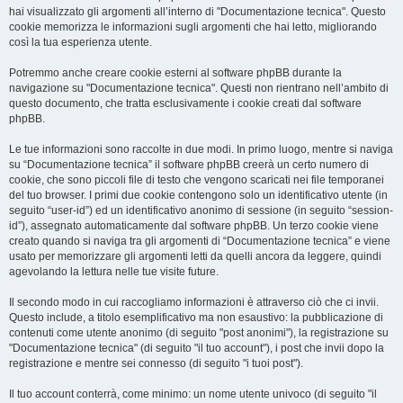
hai visualizzato gli argomenti all’interno di "Documentazione tecnica". Questo
cookie memorizza le informazioni sugli argomenti che hai letto, migliorando
così la tua esperienza utente.
Potremmo anche creare cookie esterni al software phpBB durante la
navigazione su "Documentazione tecnica". Questi non rientrano nell’ambito di
questo documento, che tratta esclusivamente i cookie creati dal software
phpBB.
Le tue informazioni sono raccolte in due modi. In primo luogo, mentre si naviga
su “Documentazione tecnica” il software phpBB creerà un certo numero di
cookie, che sono piccoli file di testo che vengono scaricati nei file temporanei
del tuo browser. I primi due cookie contengono solo un identificativo utente (in
seguito “user-id”) ed un identificativo anonimo di sessione (in seguito “session-
id”), assegnato automaticamente dal software phpBB. Un terzo cookie viene
creato quando si naviga tra gli argomenti di “Documentazione tecnica” e viene
usato per memorizzare gli argomenti letti da quelli ancora da leggere, quindi
agevolando la lettura nelle tue visite future.
Il secondo modo in cui raccogliamo informazioni è attraverso ciò che ci invii.
Questo include, a titolo esemplificativo ma non esaustivo: la pubblicazione di
contenuti come utente anonimo (di seguito "post anonimi"), la registrazione su
"Documentazione tecnica" (di seguito "il tuo account"), i post che invii dopo la
registrazione e mentre sei connesso (di seguito "i tuoi post").
Il tuo account conterrà, come minimo: un nome utente univoco (di seguito "il