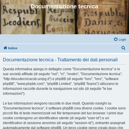
Documentazione tecnica
Login
C
Indice
e
Documentazione tecnica - Trattamento dei dati personali
r
c
Questa informativa spiega in dettaglio come "Documentazione tecnica" e le
sue società affiliate (di seguito "noi", "ci", "nostro", "Documentazione tecnica",
a
"http://docutecnicacsb.unipg.it") e phpBB (di seguito "loro", "loro", "software
phpBB", "www.phpbb.com", "phpBB Limited", "phpBB Teams") utilizzano le
informazioni raccolte durante la navigazione sul sito (di seguito "le tue
informazioni").
Le tue informazioni vengono raccolte in due modi. Quando navighi su
"Documentazione tecnica", il software phpBB crea diversi cookie. I cookie sono
piccoli file di testo memorizzati nei file temporanei del tuo browser. I primi due
cookie contengono un identificativo utente (di seguito "user-id") e un
identificativo di sessione anonimo (di seguito "session-id"), entrambi assegnati
automaticamente dal software phpBB. Un terzo cookie viene creato dopo che