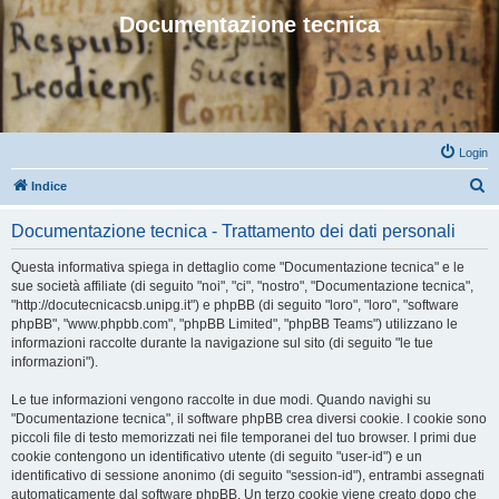
Documentazione tecnica
Login
C
Indice
e
Documentazione tecnica - Trattamento dei dati personali
r
c
Questa informativa spiega in dettaglio come "Documentazione tecnica" e le
sue società affiliate (di seguito "noi", "ci", "nostro", "Documentazione tecnica",
a
"http://docutecnicacsb.unipg.it") e phpBB (di seguito "loro", "loro", "software
phpBB", "www.phpbb.com", "phpBB Limited", "phpBB Teams") utilizzano le
informazioni raccolte durante la navigazione sul sito (di seguito "le tue
informazioni").
Le tue informazioni vengono raccolte in due modi. Quando navighi su
"Documentazione tecnica", il software phpBB crea diversi cookie. I cookie sono
piccoli file di testo memorizzati nei file temporanei del tuo browser. I primi due
cookie contengono un identificativo utente (di seguito "user-id") e un
identificativo di sessione anonimo (di seguito "session-id"), entrambi assegnati
automaticamente dal software phpBB. Un terzo cookie viene creato dopo che