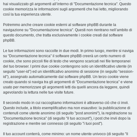
hai visualizzato gli argomenti all’interno di "Documentazione tecnica". Questo
cookie memorizza le informazioni sugli argomenti che hai letto, migliorando
così la tua esperienza utente.
Potremmo anche creare cookie esterni al software phpBB durante la
navigazione su "Documentazione tecnica". Questi non rientrano nell’ambito di
questo documento, che tratta esclusivamente i cookie creati dal software
phpBB.
Le tue informazioni sono raccolte in due modi. In primo luogo, mentre si naviga
su “Documentazione tecnica” il software phpBB creerà un certo numero di
cookie, che sono piccoli file di testo che vengono scaricati nei file temporanei
del tuo browser. I primi due cookie contengono solo un identificativo utente (in
seguito “user-id”) ed un identificativo anonimo di sessione (in seguito “session-
id”), assegnato automaticamente dal software phpBB. Un terzo cookie viene
creato quando si naviga tra gli argomenti di “Documentazione tecnica” e viene
usato per memorizzare gli argomenti letti da quelli ancora da leggere, quindi
agevolando la lettura nelle tue visite future.
Il secondo modo in cui raccogliamo informazioni è attraverso ciò che ci invii.
Questo include, a titolo esemplificativo ma non esaustivo: la pubblicazione di
contenuti come utente anonimo (di seguito "post anonimi"), la registrazione su
"Documentazione tecnica" (di seguito "il tuo account"), i post che invii dopo la
registrazione e mentre sei connesso (di seguito "i tuoi post").
Il tuo account conterrà, come minimo: un nome utente univoco (di seguito "il