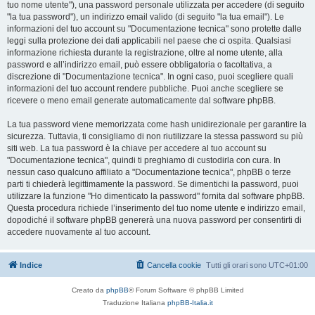
tuo nome utente"), una password personale utilizzata per accedere (di seguito
"la tua password"), un indirizzo email valido (di seguito "la tua email"). Le
informazioni del tuo account su "Documentazione tecnica" sono protette dalle
leggi sulla protezione dei dati applicabili nel paese che ci ospita. Qualsiasi
informazione richiesta durante la registrazione, oltre al nome utente, alla
password e all’indirizzo email, può essere obbligatoria o facoltativa, a
discrezione di "Documentazione tecnica". In ogni caso, puoi scegliere quali
informazioni del tuo account rendere pubbliche. Puoi anche scegliere se
ricevere o meno email generate automaticamente dal software phpBB.
La tua password viene memorizzata come hash unidirezionale per garantire la
sicurezza. Tuttavia, ti consigliamo di non riutilizzare la stessa password su più
siti web. La tua password è la chiave per accedere al tuo account su
"Documentazione tecnica", quindi ti preghiamo di custodirla con cura. In
nessun caso qualcuno affiliato a "Documentazione tecnica", phpBB o terze
parti ti chiederà legittimamente la password. Se dimentichi la password, puoi
utilizzare la funzione "Ho dimenticato la password" fornita dal software phpBB.
Questa procedura richiede l’inserimento del tuo nome utente e indirizzo email,
dopodiché il software phpBB genererà una nuova password per consentirti di
accedere nuovamente al tuo account.
Indice
Cancella cookie
Tutti gli orari sono
UTC+01:00
Creato da
phpBB
® Forum Software © phpBB Limited
Traduzione Italiana
phpBB-Italia.it