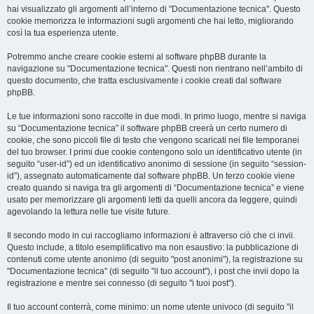
hai visualizzato gli argomenti all’interno di "Documentazione tecnica". Questo
cookie memorizza le informazioni sugli argomenti che hai letto, migliorando
così la tua esperienza utente.
Potremmo anche creare cookie esterni al software phpBB durante la
navigazione su "Documentazione tecnica". Questi non rientrano nell’ambito di
questo documento, che tratta esclusivamente i cookie creati dal software
phpBB.
Le tue informazioni sono raccolte in due modi. In primo luogo, mentre si naviga
su “Documentazione tecnica” il software phpBB creerà un certo numero di
cookie, che sono piccoli file di testo che vengono scaricati nei file temporanei
del tuo browser. I primi due cookie contengono solo un identificativo utente (in
seguito “user-id”) ed un identificativo anonimo di sessione (in seguito “session-
id”), assegnato automaticamente dal software phpBB. Un terzo cookie viene
creato quando si naviga tra gli argomenti di “Documentazione tecnica” e viene
usato per memorizzare gli argomenti letti da quelli ancora da leggere, quindi
agevolando la lettura nelle tue visite future.
Il secondo modo in cui raccogliamo informazioni è attraverso ciò che ci invii.
Questo include, a titolo esemplificativo ma non esaustivo: la pubblicazione di
contenuti come utente anonimo (di seguito "post anonimi"), la registrazione su
"Documentazione tecnica" (di seguito "il tuo account"), i post che invii dopo la
registrazione e mentre sei connesso (di seguito "i tuoi post").
Il tuo account conterrà, come minimo: un nome utente univoco (di seguito "il