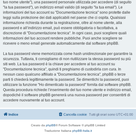
tuo nome utente"), una password personale utilizzata per accedere (di seguito
"la tua password"), un indirizzo email valido (di seguito "la tua email"). Le
informazioni del tuo account su "Documentazione tecnica" sono protette dalle
leggi sulla protezione dei dati applicabili nel paese che ci ospita. Qualsiasi
informazione richiesta durante la registrazione, oltre al nome utente, alla
password e all’indirizzo email, può essere obbligatoria o facoltativa, a
discrezione di "Documentazione tecnica". In ogni caso, puoi scegliere quali
informazioni del tuo account rendere pubbliche. Puoi anche scegliere se
ricevere o meno email generate automaticamente dal software phpBB.
La tua password viene memorizzata come hash unidirezionale per garantire la
sicurezza. Tuttavia, ti consigliamo di non riutilizzare la stessa password su più
siti web. La tua password è la chiave per accedere al tuo account su
"Documentazione tecnica", quindi ti preghiamo di custodirla con cura. In
nessun caso qualcuno affiliato a "Documentazione tecnica", phpBB o terze
parti ti chiederà legittimamente la password. Se dimentichi la password, puoi
utilizzare la funzione "Ho dimenticato la password" fornita dal software phpBB.
Questa procedura richiede l’inserimento del tuo nome utente e indirizzo email,
dopodiché il software phpBB genererà una nuova password per consentirti di
accedere nuovamente al tuo account.
Indice
Cancella cookie
Tutti gli orari sono
UTC+01:00
Creato da
phpBB
® Forum Software © phpBB Limited
Traduzione Italiana
phpBB-Italia.it