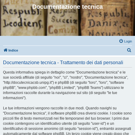
Documentazione tecnica
Login
C
Indice
e
Documentazione tecnica - Trattamento dei dati personali
r
c
Questa informativa spiega in dettaglio come "Documentazione tecnica" e le
sue società affiliate (di seguito "noi", "ci", "nostro", "Documentazione tecnica",
a
"http://docutecnicacsb.unipg.it") e phpBB (di seguito "loro", "loro", "software
phpBB", "www.phpbb.com", "phpBB Limited", "phpBB Teams") utilizzano le
informazioni raccolte durante la navigazione sul sito (di seguito "le tue
informazioni").
Le tue informazioni vengono raccolte in due modi. Quando navighi su
"Documentazione tecnica", il software phpBB crea diversi cookie. I cookie sono
piccoli file di testo memorizzati nei file temporanei del tuo browser. I primi due
cookie contengono un identificativo utente (di seguito "user-id") e un
identificativo di sessione anonimo (di seguito "session-id"), entrambi assegnati
automaticamente dal software phpBB. Un terzo cookie viene creato dopo che