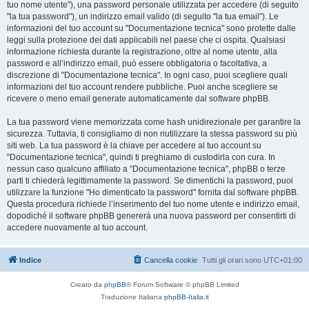
tuo nome utente"), una password personale utilizzata per accedere (di seguito
"la tua password"), un indirizzo email valido (di seguito "la tua email"). Le
informazioni del tuo account su "Documentazione tecnica" sono protette dalle
leggi sulla protezione dei dati applicabili nel paese che ci ospita. Qualsiasi
informazione richiesta durante la registrazione, oltre al nome utente, alla
password e all’indirizzo email, può essere obbligatoria o facoltativa, a
discrezione di "Documentazione tecnica". In ogni caso, puoi scegliere quali
informazioni del tuo account rendere pubbliche. Puoi anche scegliere se
ricevere o meno email generate automaticamente dal software phpBB.
La tua password viene memorizzata come hash unidirezionale per garantire la
sicurezza. Tuttavia, ti consigliamo di non riutilizzare la stessa password su più
siti web. La tua password è la chiave per accedere al tuo account su
"Documentazione tecnica", quindi ti preghiamo di custodirla con cura. In
nessun caso qualcuno affiliato a "Documentazione tecnica", phpBB o terze
parti ti chiederà legittimamente la password. Se dimentichi la password, puoi
utilizzare la funzione "Ho dimenticato la password" fornita dal software phpBB.
Questa procedura richiede l’inserimento del tuo nome utente e indirizzo email,
dopodiché il software phpBB genererà una nuova password per consentirti di
accedere nuovamente al tuo account.
Indice
Cancella cookie
Tutti gli orari sono
UTC+01:00
Creato da
phpBB
® Forum Software © phpBB Limited
Traduzione Italiana
phpBB-Italia.it