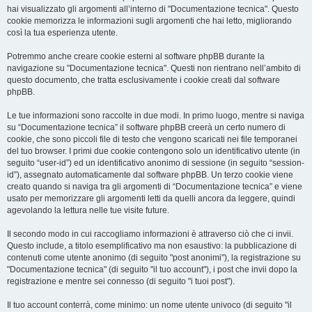
hai visualizzato gli argomenti all’interno di "Documentazione tecnica". Questo
cookie memorizza le informazioni sugli argomenti che hai letto, migliorando
così la tua esperienza utente.
Potremmo anche creare cookie esterni al software phpBB durante la
navigazione su "Documentazione tecnica". Questi non rientrano nell’ambito di
questo documento, che tratta esclusivamente i cookie creati dal software
phpBB.
Le tue informazioni sono raccolte in due modi. In primo luogo, mentre si naviga
su “Documentazione tecnica” il software phpBB creerà un certo numero di
cookie, che sono piccoli file di testo che vengono scaricati nei file temporanei
del tuo browser. I primi due cookie contengono solo un identificativo utente (in
seguito “user-id”) ed un identificativo anonimo di sessione (in seguito “session-
id”), assegnato automaticamente dal software phpBB. Un terzo cookie viene
creato quando si naviga tra gli argomenti di “Documentazione tecnica” e viene
usato per memorizzare gli argomenti letti da quelli ancora da leggere, quindi
agevolando la lettura nelle tue visite future.
Il secondo modo in cui raccogliamo informazioni è attraverso ciò che ci invii.
Questo include, a titolo esemplificativo ma non esaustivo: la pubblicazione di
contenuti come utente anonimo (di seguito "post anonimi"), la registrazione su
"Documentazione tecnica" (di seguito "il tuo account"), i post che invii dopo la
registrazione e mentre sei connesso (di seguito "i tuoi post").
Il tuo account conterrà, come minimo: un nome utente univoco (di seguito "il