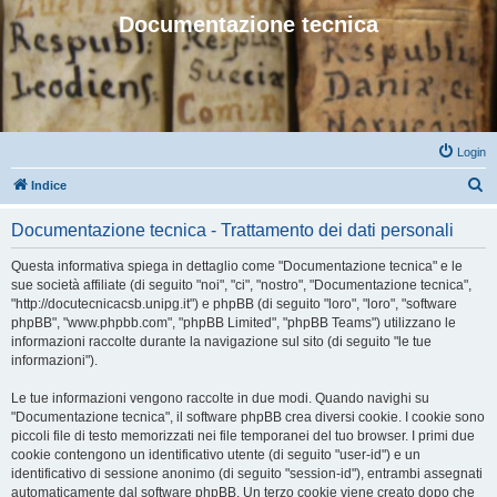
Documentazione tecnica
Login
C
Indice
e
Documentazione tecnica - Trattamento dei dati personali
r
c
Questa informativa spiega in dettaglio come "Documentazione tecnica" e le
sue società affiliate (di seguito "noi", "ci", "nostro", "Documentazione tecnica",
a
"http://docutecnicacsb.unipg.it") e phpBB (di seguito "loro", "loro", "software
phpBB", "www.phpbb.com", "phpBB Limited", "phpBB Teams") utilizzano le
informazioni raccolte durante la navigazione sul sito (di seguito "le tue
informazioni").
Le tue informazioni vengono raccolte in due modi. Quando navighi su
"Documentazione tecnica", il software phpBB crea diversi cookie. I cookie sono
piccoli file di testo memorizzati nei file temporanei del tuo browser. I primi due
cookie contengono un identificativo utente (di seguito "user-id") e un
identificativo di sessione anonimo (di seguito "session-id"), entrambi assegnati
automaticamente dal software phpBB. Un terzo cookie viene creato dopo che