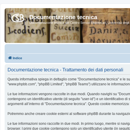
Documentazione tecnica
Documentazione tecnica del Centro Servizi Bibliotecari, Università degli 
Indice
Documentazione tecnica - Trattamento dei dati personali
Questa informativa spiega in dettaglio come "Documentazione tecnica" e le sue so
"www.phpbb.com", "phpBB Limited", "phpBB Teams") utilizzano le informazioni ra
Le tue informazioni vengono raccolte in due modi. Quando navighi su "Documenta
contengono un identificativo utente (di seguito "user-id") e un identificativo
argomenti all’interno di "Documentazione tecnica". Questo cookie memorizza le
Potremmo anche creare cookie esterni al software phpBB durante la navigazio
Le tue informazioni sono raccolte in due modi. In primo luogo, mentre si navig
browser. I primi due cookie contengono solo un identificativo utente (in segui