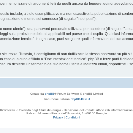
r memorizzare gli argomenti letti da quelli ancora da leggere, quindi agevolando la 
Questo include, a titolo esemplificativo ma non esaustivo: la pubblicazione di conte
registrazione e mentre sei connesso (di seguito "i tuoi post").
o nome utente"), una password personale utilizzata per accedere (di seguito "la tua 
ggi sulla protezione dei dati applicabili nel paese che ci ospita. Qualsiasi informa
Documentazione tecnica". In ogni caso, puoi scegliere quali informazioni del tuo ac
curezza. Tuttavia, ti consigliamo di non riutilizzare la stessa password su più si
n caso qualcuno affiliato a "Documentazione tecnica", phpBB o terze parti ti chiede
cedura richiede l’inserimento del tuo nome utente e indirizzo email, dopodiché il
Creato da
phpBB
® Forum Software © phpBB Limited
Traduzione Italiana
phpBB-Italia.it
Bibliotecari - Università degli Studi di Perugia - Redazione del Portale: ufficio.csb.informatizzazion
Palazzo Murena - Piazza dell'Università, 1 - 06100 Perugia
Privacy
|
Condizioni