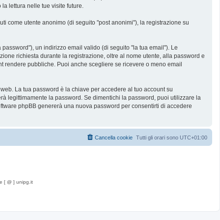
lettura nelle tue visite future.
nuti come utente anonimo (di seguito "post anonimi"), la registrazione su
password"), un indirizzo email valido (di seguito "la tua email"). Le
zione richiesta durante la registrazione, oltre al nome utente, alla password e
count rendere pubbliche. Puoi anche scegliere se ricevere o meno email
ti web. La tua password è la chiave per accedere al tuo account su
rà legittimamente la password. Se dimentichi la password, puoi utilizzare la
 software phpBB genererà una nuova password per consentirti di accedere
Cancella cookie
Tutti gli orari sono
UTC+01:00
e [ @ ] unipg.it