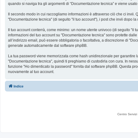
quando si naviga tra gli argomenti di “Documentazione tecnica” e viene usato pe
Il secondo modo in cui raccogliamo informazioni è attraverso ciò che ci invii. 
"Documentazione tecnica" (di seguito "il tuo account"), i post che invii dopo la 
Il tuo account conterrà, come minimo: un nome utente univoco (di seguito "il tu
informazioni del tuo account su "Documentazione tecnica" sono protette dalle le
all’indirizzo email, può essere obbligatoria o facoltativa, a discrezione di "
generate automaticamente dal software phpBB.
La tua password viene memorizzata come hash unidirezionale per garantire la si
"Documentazione tecnica", quindi ti preghiamo di custodirla con cura. In nessu
funzione "Ho dimenticato la password" fornita dal software phpBB. Questa pro
nuovamente al tuo account.
Indice
Centro Servizi 