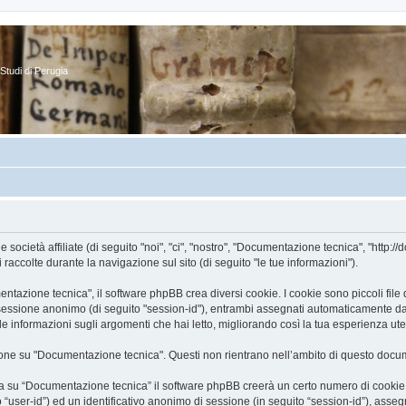
Studi di Perugia
cietà affiliate (di seguito "noi", "ci", "nostro", "Documentazione tecnica", "http://d
ccolte durante la navigazione sul sito (di seguito "le tue informazioni").
zione tecnica", il software phpBB crea diversi cookie. I cookie sono piccoli file di
 di sessione anonimo (di seguito "session-id"), entrambi assegnati automaticamente d
 informazioni sugli argomenti che hai letto, migliorando così la tua esperienza ute
ne su "Documentazione tecnica". Questi non rientrano nell’ambito di questo docume
a su “Documentazione tecnica” il software phpBB creerà un certo numero di cookie, c
to “user-id”) ed un identificativo anonimo di sessione (in seguito “session-id”), a