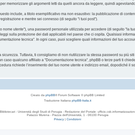
r memorizzare gli argomenti letti da quelli ancora da leggere, quindi agevolando la 
Questo include, a titolo esemplificativo ma non esaustivo: la pubblicazione di conte
registrazione e mentre sei connesso (di seguito "i tuoi post").
o nome utente"), una password personale utilizzata per accedere (di seguito "la tua 
ggi sulla protezione dei dati applicabili nel paese che ci ospita. Qualsiasi informa
Documentazione tecnica". In ogni caso, puoi scegliere quali informazioni del tuo ac
curezza. Tuttavia, ti consigliamo di non riutilizzare la stessa password su più si
n caso qualcuno affiliato a "Documentazione tecnica", phpBB o terze parti ti chiede
cedura richiede l’inserimento del tuo nome utente e indirizzo email, dopodiché il
Creato da
phpBB
® Forum Software © phpBB Limited
Traduzione Italiana
phpBB-Italia.it
Bibliotecari - Università degli Studi di Perugia - Redazione del Portale: ufficio.csb.informatizzazion
Palazzo Murena - Piazza dell'Università, 1 - 06100 Perugia
Privacy
|
Condizioni