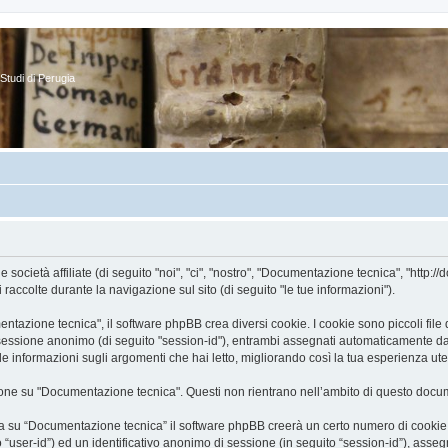
Studi di Perugia
cietà affiliate (di seguito "noi", "ci", "nostro", "Documentazione tecnica", "http://d
ccolte durante la navigazione sul sito (di seguito "le tue informazioni").
zione tecnica", il software phpBB crea diversi cookie. I cookie sono piccoli file di
 di sessione anonimo (di seguito "session-id"), entrambi assegnati automaticamente d
 informazioni sugli argomenti che hai letto, migliorando così la tua esperienza ute
ne su "Documentazione tecnica". Questi non rientrano nell’ambito di questo docume
a su “Documentazione tecnica” il software phpBB creerà un certo numero di cookie, c
to “user-id”) ed un identificativo anonimo di sessione (in seguito “session-id”), a