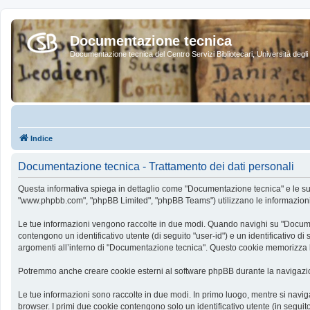
Documentazione tecnica
Documentazione tecnica del Centro Servizi Bibliotecari, Università degli 
Indice
Documentazione tecnica - Trattamento dei dati personali
Questa informativa spiega in dettaglio come "Documentazione tecnica" e le sue so
"www.phpbb.com", "phpBB Limited", "phpBB Teams") utilizzano le informazioni ra
Le tue informazioni vengono raccolte in due modi. Quando navighi su "Documenta
contengono un identificativo utente (di seguito "user-id") e un identificativo
argomenti all’interno di "Documentazione tecnica". Questo cookie memorizza le
Potremmo anche creare cookie esterni al software phpBB durante la navigazio
Le tue informazioni sono raccolte in due modi. In primo luogo, mentre si navig
browser. I primi due cookie contengono solo un identificativo utente (in segui