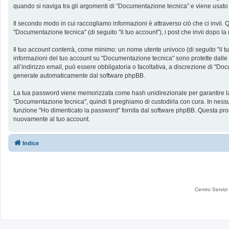
quando si naviga tra gli argomenti di “Documentazione tecnica” e viene usato pe
Il secondo modo in cui raccogliamo informazioni è attraverso ciò che ci invii. 
"Documentazione tecnica" (di seguito "il tuo account"), i post che invii dopo la 
Il tuo account conterrà, come minimo: un nome utente univoco (di seguito "il tu
informazioni del tuo account su "Documentazione tecnica" sono protette dalle le
all’indirizzo email, può essere obbligatoria o facoltativa, a discrezione di "
generate automaticamente dal software phpBB.
La tua password viene memorizzata come hash unidirezionale per garantire la si
"Documentazione tecnica", quindi ti preghiamo di custodirla con cura. In nessu
funzione "Ho dimenticato la password" fornita dal software phpBB. Questa pro
nuovamente al tuo account.
Indice
Centro Servizi 