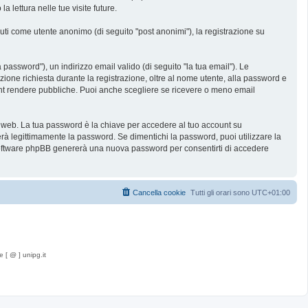
lettura nelle tue visite future.
nuti come utente anonimo (di seguito "post anonimi"), la registrazione su
password"), un indirizzo email valido (di seguito "la tua email"). Le
zione richiesta durante la registrazione, oltre al nome utente, alla password e
count rendere pubbliche. Puoi anche scegliere se ricevere o meno email
ti web. La tua password è la chiave per accedere al tuo account su
rà legittimamente la password. Se dimentichi la password, puoi utilizzare la
 software phpBB genererà una nuova password per consentirti di accedere
Cancella cookie
Tutti gli orari sono
UTC+01:00
e [ @ ] unipg.it