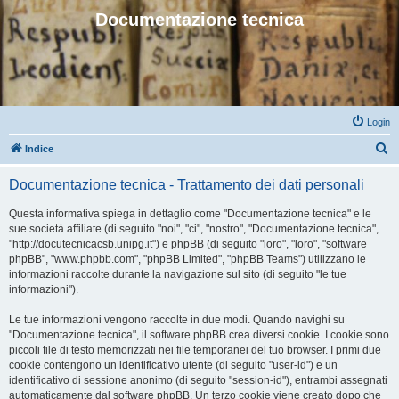
Documentazione tecnica
Login
C
Indice
e
Documentazione tecnica - Trattamento dei dati personali
r
c
Questa informativa spiega in dettaglio come "Documentazione tecnica" e le
sue società affiliate (di seguito "noi", "ci", "nostro", "Documentazione tecnica",
a
"http://docutecnicacsb.unipg.it") e phpBB (di seguito "loro", "loro", "software
phpBB", "www.phpbb.com", "phpBB Limited", "phpBB Teams") utilizzano le
informazioni raccolte durante la navigazione sul sito (di seguito "le tue
informazioni").
Le tue informazioni vengono raccolte in due modi. Quando navighi su
"Documentazione tecnica", il software phpBB crea diversi cookie. I cookie sono
piccoli file di testo memorizzati nei file temporanei del tuo browser. I primi due
cookie contengono un identificativo utente (di seguito "user-id") e un
identificativo di sessione anonimo (di seguito "session-id"), entrambi assegnati
automaticamente dal software phpBB. Un terzo cookie viene creato dopo che