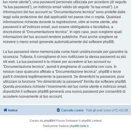
tuo nome utente"), una password personale utilizzata per accedere (di seguito
"la tua password"), un indirizzo email valido (di seguito "la tua email"). Le
informazioni del tuo account su "Documentazione tecnica" sono protette dalle
leggi sulla protezione dei dati applicabili nel paese che ci ospita. Qualsiasi
informazione richiesta durante la registrazione, oltre al nome utente, alla
password e all’indirizzo email, può essere obbligatoria o facoltativa, a
discrezione di "Documentazione tecnica". In ogni caso, puoi scegliere quali
informazioni del tuo account rendere pubbliche. Puoi anche scegliere se
ricevere o meno email generate automaticamente dal software phpBB.
La tua password viene memorizzata come hash unidirezionale per garantire la
sicurezza. Tuttavia, ti consigliamo di non riutilizzare la stessa password su più
siti web. La tua password è la chiave per accedere al tuo account su
"Documentazione tecnica", quindi ti preghiamo di custodirla con cura. In
nessun caso qualcuno affiliato a "Documentazione tecnica", phpBB o terze
parti ti chiederà legittimamente la password. Se dimentichi la password, puoi
utilizzare la funzione "Ho dimenticato la password" fornita dal software phpBB.
Questa procedura richiede l’inserimento del tuo nome utente e indirizzo email,
dopodiché il software phpBB genererà una nuova password per consentirti di
accedere nuovamente al tuo account.
Indice
Cancella cookie
Tutti gli orari sono
UTC+01:00
Creato da
phpBB
® Forum Software © phpBB Limited
Traduzione Italiana
phpBB-Italia.it