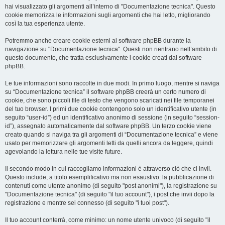
hai visualizzato gli argomenti all’interno di "Documentazione tecnica". Questo
cookie memorizza le informazioni sugli argomenti che hai letto, migliorando
così la tua esperienza utente.
Potremmo anche creare cookie esterni al software phpBB durante la
navigazione su "Documentazione tecnica". Questi non rientrano nell’ambito di
questo documento, che tratta esclusivamente i cookie creati dal software
phpBB.
Le tue informazioni sono raccolte in due modi. In primo luogo, mentre si naviga
su “Documentazione tecnica” il software phpBB creerà un certo numero di
cookie, che sono piccoli file di testo che vengono scaricati nei file temporanei
del tuo browser. I primi due cookie contengono solo un identificativo utente (in
seguito “user-id”) ed un identificativo anonimo di sessione (in seguito “session-
id”), assegnato automaticamente dal software phpBB. Un terzo cookie viene
creato quando si naviga tra gli argomenti di “Documentazione tecnica” e viene
usato per memorizzare gli argomenti letti da quelli ancora da leggere, quindi
agevolando la lettura nelle tue visite future.
Il secondo modo in cui raccogliamo informazioni è attraverso ciò che ci invii.
Questo include, a titolo esemplificativo ma non esaustivo: la pubblicazione di
contenuti come utente anonimo (di seguito "post anonimi"), la registrazione su
"Documentazione tecnica" (di seguito "il tuo account"), i post che invii dopo la
registrazione e mentre sei connesso (di seguito "i tuoi post").
Il tuo account conterrà, come minimo: un nome utente univoco (di seguito "il