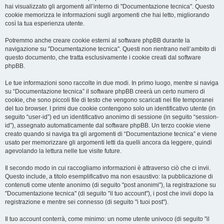
hai visualizzato gli argomenti all’interno di "Documentazione tecnica". Questo
cookie memorizza le informazioni sugli argomenti che hai letto, migliorando
così la tua esperienza utente.
Potremmo anche creare cookie esterni al software phpBB durante la
navigazione su "Documentazione tecnica". Questi non rientrano nell’ambito di
questo documento, che tratta esclusivamente i cookie creati dal software
phpBB.
Le tue informazioni sono raccolte in due modi. In primo luogo, mentre si naviga
su “Documentazione tecnica” il software phpBB creerà un certo numero di
cookie, che sono piccoli file di testo che vengono scaricati nei file temporanei
del tuo browser. I primi due cookie contengono solo un identificativo utente (in
seguito “user-id”) ed un identificativo anonimo di sessione (in seguito “session-
id”), assegnato automaticamente dal software phpBB. Un terzo cookie viene
creato quando si naviga tra gli argomenti di “Documentazione tecnica” e viene
usato per memorizzare gli argomenti letti da quelli ancora da leggere, quindi
agevolando la lettura nelle tue visite future.
Il secondo modo in cui raccogliamo informazioni è attraverso ciò che ci invii.
Questo include, a titolo esemplificativo ma non esaustivo: la pubblicazione di
contenuti come utente anonimo (di seguito "post anonimi"), la registrazione su
"Documentazione tecnica" (di seguito "il tuo account"), i post che invii dopo la
registrazione e mentre sei connesso (di seguito "i tuoi post").
Il tuo account conterrà, come minimo: un nome utente univoco (di seguito "il