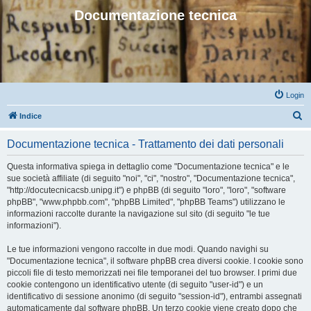
Documentazione tecnica
Login
C
Indice
e
Documentazione tecnica - Trattamento dei dati personali
r
c
Questa informativa spiega in dettaglio come "Documentazione tecnica" e le
sue società affiliate (di seguito "noi", "ci", "nostro", "Documentazione tecnica",
a
"http://docutecnicacsb.unipg.it") e phpBB (di seguito "loro", "loro", "software
phpBB", "www.phpbb.com", "phpBB Limited", "phpBB Teams") utilizzano le
informazioni raccolte durante la navigazione sul sito (di seguito "le tue
informazioni").
Le tue informazioni vengono raccolte in due modi. Quando navighi su
"Documentazione tecnica", il software phpBB crea diversi cookie. I cookie sono
piccoli file di testo memorizzati nei file temporanei del tuo browser. I primi due
cookie contengono un identificativo utente (di seguito "user-id") e un
identificativo di sessione anonimo (di seguito "session-id"), entrambi assegnati
automaticamente dal software phpBB. Un terzo cookie viene creato dopo che