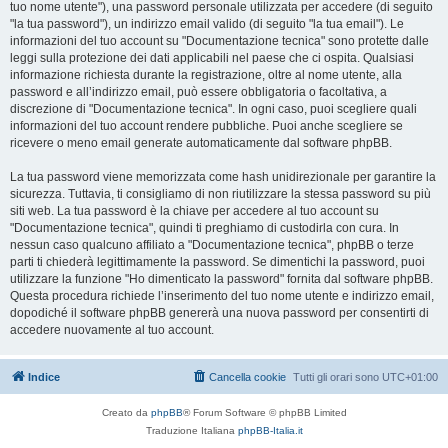
tuo nome utente"), una password personale utilizzata per accedere (di seguito
"la tua password"), un indirizzo email valido (di seguito "la tua email"). Le
informazioni del tuo account su "Documentazione tecnica" sono protette dalle
leggi sulla protezione dei dati applicabili nel paese che ci ospita. Qualsiasi
informazione richiesta durante la registrazione, oltre al nome utente, alla
password e all’indirizzo email, può essere obbligatoria o facoltativa, a
discrezione di "Documentazione tecnica". In ogni caso, puoi scegliere quali
informazioni del tuo account rendere pubbliche. Puoi anche scegliere se
ricevere o meno email generate automaticamente dal software phpBB.
La tua password viene memorizzata come hash unidirezionale per garantire la
sicurezza. Tuttavia, ti consigliamo di non riutilizzare la stessa password su più
siti web. La tua password è la chiave per accedere al tuo account su
"Documentazione tecnica", quindi ti preghiamo di custodirla con cura. In
nessun caso qualcuno affiliato a "Documentazione tecnica", phpBB o terze
parti ti chiederà legittimamente la password. Se dimentichi la password, puoi
utilizzare la funzione "Ho dimenticato la password" fornita dal software phpBB.
Questa procedura richiede l’inserimento del tuo nome utente e indirizzo email,
dopodiché il software phpBB genererà una nuova password per consentirti di
accedere nuovamente al tuo account.
Indice
Cancella cookie
Tutti gli orari sono
UTC+01:00
Creato da
phpBB
® Forum Software © phpBB Limited
Traduzione Italiana
phpBB-Italia.it