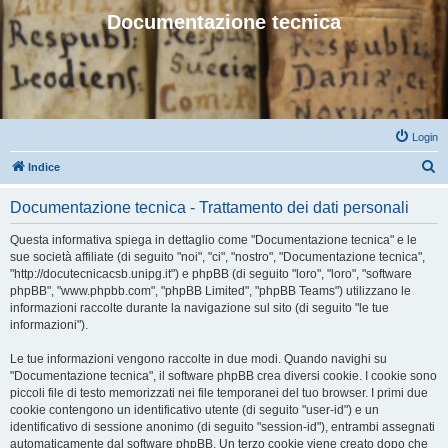
Documentazione tecnica
Login
C
Indice
e
Documentazione tecnica - Trattamento dei dati personali
r
c
Questa informativa spiega in dettaglio come "Documentazione tecnica" e le
sue società affiliate (di seguito "noi", "ci", "nostro", "Documentazione tecnica",
a
"http://docutecnicacsb.unipg.it") e phpBB (di seguito "loro", "loro", "software
phpBB", "www.phpbb.com", "phpBB Limited", "phpBB Teams") utilizzano le
informazioni raccolte durante la navigazione sul sito (di seguito "le tue
informazioni").
Le tue informazioni vengono raccolte in due modi. Quando navighi su
"Documentazione tecnica", il software phpBB crea diversi cookie. I cookie sono
piccoli file di testo memorizzati nei file temporanei del tuo browser. I primi due
cookie contengono un identificativo utente (di seguito "user-id") e un
identificativo di sessione anonimo (di seguito "session-id"), entrambi assegnati
automaticamente dal software phpBB. Un terzo cookie viene creato dopo che