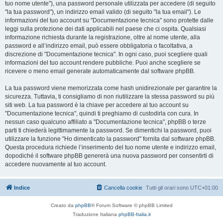
tuo nome utente"), una password personale utilizzata per accedere (di seguito
"la tua password"), un indirizzo email valido (di seguito "la tua email"). Le
informazioni del tuo account su "Documentazione tecnica" sono protette dalle
leggi sulla protezione dei dati applicabili nel paese che ci ospita. Qualsiasi
informazione richiesta durante la registrazione, oltre al nome utente, alla
password e all’indirizzo email, può essere obbligatoria o facoltativa, a
discrezione di "Documentazione tecnica". In ogni caso, puoi scegliere quali
informazioni del tuo account rendere pubbliche. Puoi anche scegliere se
ricevere o meno email generate automaticamente dal software phpBB.
La tua password viene memorizzata come hash unidirezionale per garantire la
sicurezza. Tuttavia, ti consigliamo di non riutilizzare la stessa password su più
siti web. La tua password è la chiave per accedere al tuo account su
"Documentazione tecnica", quindi ti preghiamo di custodirla con cura. In
nessun caso qualcuno affiliato a "Documentazione tecnica", phpBB o terze
parti ti chiederà legittimamente la password. Se dimentichi la password, puoi
utilizzare la funzione "Ho dimenticato la password" fornita dal software phpBB.
Questa procedura richiede l’inserimento del tuo nome utente e indirizzo email,
dopodiché il software phpBB genererà una nuova password per consentirti di
accedere nuovamente al tuo account.
Indice
Cancella cookie
Tutti gli orari sono
UTC+01:00
Creato da
phpBB
® Forum Software © phpBB Limited
Traduzione Italiana
phpBB-Italia.it