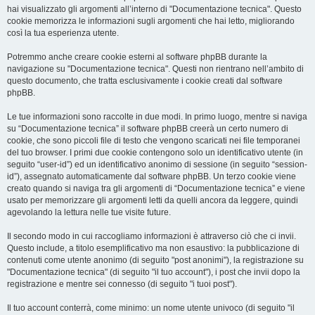
hai visualizzato gli argomenti all’interno di "Documentazione tecnica". Questo
cookie memorizza le informazioni sugli argomenti che hai letto, migliorando
così la tua esperienza utente.
Potremmo anche creare cookie esterni al software phpBB durante la
navigazione su "Documentazione tecnica". Questi non rientrano nell’ambito di
questo documento, che tratta esclusivamente i cookie creati dal software
phpBB.
Le tue informazioni sono raccolte in due modi. In primo luogo, mentre si naviga
su “Documentazione tecnica” il software phpBB creerà un certo numero di
cookie, che sono piccoli file di testo che vengono scaricati nei file temporanei
del tuo browser. I primi due cookie contengono solo un identificativo utente (in
seguito “user-id”) ed un identificativo anonimo di sessione (in seguito “session-
id”), assegnato automaticamente dal software phpBB. Un terzo cookie viene
creato quando si naviga tra gli argomenti di “Documentazione tecnica” e viene
usato per memorizzare gli argomenti letti da quelli ancora da leggere, quindi
agevolando la lettura nelle tue visite future.
Il secondo modo in cui raccogliamo informazioni è attraverso ciò che ci invii.
Questo include, a titolo esemplificativo ma non esaustivo: la pubblicazione di
contenuti come utente anonimo (di seguito "post anonimi"), la registrazione su
"Documentazione tecnica" (di seguito "il tuo account"), i post che invii dopo la
registrazione e mentre sei connesso (di seguito "i tuoi post").
Il tuo account conterrà, come minimo: un nome utente univoco (di seguito "il