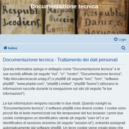
Documentazione tecnica
Login
C
Indice
e
Documentazione tecnica - Trattamento dei dati personali
r
c
Questa informativa spiega in dettaglio come "Documentazione tecnica" e le
sue società affiliate (di seguito "noi", "ci", "nostro", "Documentazione tecnica",
a
"http://docutecnicacsb.unipg.it") e phpBB (di seguito "loro", "loro", "software
phpBB", "www.phpbb.com", "phpBB Limited", "phpBB Teams") utilizzano le
informazioni raccolte durante la navigazione sul sito (di seguito "le tue
informazioni").
Le tue informazioni vengono raccolte in due modi. Quando navighi su
"Documentazione tecnica", il software phpBB crea diversi cookie. I cookie sono
piccoli file di testo memorizzati nei file temporanei del tuo browser. I primi due
cookie contengono un identificativo utente (di seguito "user-id") e un
identificativo di sessione anonimo (di seguito "session-id"), entrambi assegnati
automaticamente dal software phpBB. Un terzo cookie viene creato dopo che