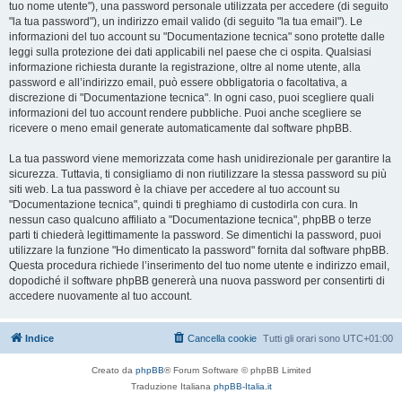
tuo nome utente"), una password personale utilizzata per accedere (di seguito
"la tua password"), un indirizzo email valido (di seguito "la tua email"). Le
informazioni del tuo account su "Documentazione tecnica" sono protette dalle
leggi sulla protezione dei dati applicabili nel paese che ci ospita. Qualsiasi
informazione richiesta durante la registrazione, oltre al nome utente, alla
password e all’indirizzo email, può essere obbligatoria o facoltativa, a
discrezione di "Documentazione tecnica". In ogni caso, puoi scegliere quali
informazioni del tuo account rendere pubbliche. Puoi anche scegliere se
ricevere o meno email generate automaticamente dal software phpBB.
La tua password viene memorizzata come hash unidirezionale per garantire la
sicurezza. Tuttavia, ti consigliamo di non riutilizzare la stessa password su più
siti web. La tua password è la chiave per accedere al tuo account su
"Documentazione tecnica", quindi ti preghiamo di custodirla con cura. In
nessun caso qualcuno affiliato a "Documentazione tecnica", phpBB o terze
parti ti chiederà legittimamente la password. Se dimentichi la password, puoi
utilizzare la funzione "Ho dimenticato la password" fornita dal software phpBB.
Questa procedura richiede l’inserimento del tuo nome utente e indirizzo email,
dopodiché il software phpBB genererà una nuova password per consentirti di
accedere nuovamente al tuo account.
Indice
Cancella cookie
Tutti gli orari sono
UTC+01:00
Creato da
phpBB
® Forum Software © phpBB Limited
Traduzione Italiana
phpBB-Italia.it