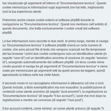
hai visualizzato gli argomenti all’interno di "Documentazione tecnica". Questo
cookie memorizza le informazioni sugli argomenti che hai letto, migliorando
così la tua esperienza utente.
Potremmo anche creare cookie esterni al software phpBB durante la
navigazione su "Documentazione tecnica". Questi non rientrano nell’ambito di
questo documento, che tratta esclusivamente i cookie creati dal software
phpBB.
Le tue informazioni sono raccolte in due modi. In primo luogo, mentre si naviga
su “Documentazione tecnica” il software phpBB creerà un certo numero di
cookie, che sono piccoli file di testo che vengono scaricati nei file temporanei
del tuo browser. I primi due cookie contengono solo un identificativo utente (in
seguito “user-id”) ed un identificativo anonimo di sessione (in seguito “session-
id”), assegnato automaticamente dal software phpBB. Un terzo cookie viene
creato quando si naviga tra gli argomenti di “Documentazione tecnica” e viene
usato per memorizzare gli argomenti letti da quelli ancora da leggere, quindi
agevolando la lettura nelle tue visite future.
Il secondo modo in cui raccogliamo informazioni è attraverso ciò che ci invii.
Questo include, a titolo esemplificativo ma non esaustivo: la pubblicazione di
contenuti come utente anonimo (di seguito "post anonimi"), la registrazione su
"Documentazione tecnica" (di seguito "il tuo account"), i post che invii dopo la
registrazione e mentre sei connesso (di seguito "i tuoi post").
Il tuo account conterrà, come minimo: un nome utente univoco (di seguito "il