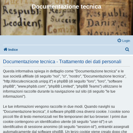
Documentazione tecnica
Login
C
Indice
e
Documentazione tecnica - Trattamento dei dati personali
r
c
Questa informativa spiega in dettaglio come "Documentazione tecnica" e le
sue società affiliate (di seguito "noi", "ci", "nostro", "Documentazione tecnica",
a
"http://docutecnicacsb.unipg.it") e phpBB (di seguito "loro", "loro", "software
phpBB", "www.phpbb.com", "phpBB Limited", "phpBB Teams") utilizzano le
informazioni raccolte durante la navigazione sul sito (di seguito "le tue
informazioni").
Le tue informazioni vengono raccolte in due modi. Quando navighi su
"Documentazione tecnica", il software phpBB crea diversi cookie. I cookie sono
piccoli file di testo memorizzati nei file temporanei del tuo browser. I primi due
cookie contengono un identificativo utente (di seguito "user-id") e un
identificativo di sessione anonimo (di seguito "session-id"), entrambi assegnati
automaticamente dal software phpBB. Un terzo cookie viene creato dopo che