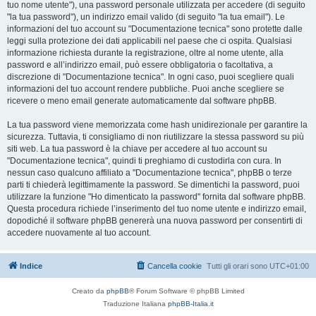
tuo nome utente"), una password personale utilizzata per accedere (di seguito
"la tua password"), un indirizzo email valido (di seguito "la tua email"). Le
informazioni del tuo account su "Documentazione tecnica" sono protette dalle
leggi sulla protezione dei dati applicabili nel paese che ci ospita. Qualsiasi
informazione richiesta durante la registrazione, oltre al nome utente, alla
password e all’indirizzo email, può essere obbligatoria o facoltativa, a
discrezione di "Documentazione tecnica". In ogni caso, puoi scegliere quali
informazioni del tuo account rendere pubbliche. Puoi anche scegliere se
ricevere o meno email generate automaticamente dal software phpBB.
La tua password viene memorizzata come hash unidirezionale per garantire la
sicurezza. Tuttavia, ti consigliamo di non riutilizzare la stessa password su più
siti web. La tua password è la chiave per accedere al tuo account su
"Documentazione tecnica", quindi ti preghiamo di custodirla con cura. In
nessun caso qualcuno affiliato a "Documentazione tecnica", phpBB o terze
parti ti chiederà legittimamente la password. Se dimentichi la password, puoi
utilizzare la funzione "Ho dimenticato la password" fornita dal software phpBB.
Questa procedura richiede l’inserimento del tuo nome utente e indirizzo email,
dopodiché il software phpBB genererà una nuova password per consentirti di
accedere nuovamente al tuo account.
Indice
Cancella cookie
Tutti gli orari sono
UTC+01:00
Creato da
phpBB
® Forum Software © phpBB Limited
Traduzione Italiana
phpBB-Italia.it