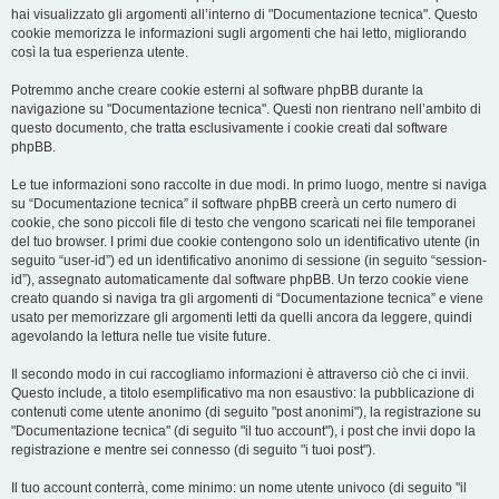
hai visualizzato gli argomenti all’interno di "Documentazione tecnica". Questo
cookie memorizza le informazioni sugli argomenti che hai letto, migliorando
così la tua esperienza utente.
Potremmo anche creare cookie esterni al software phpBB durante la
navigazione su "Documentazione tecnica". Questi non rientrano nell’ambito di
questo documento, che tratta esclusivamente i cookie creati dal software
phpBB.
Le tue informazioni sono raccolte in due modi. In primo luogo, mentre si naviga
su “Documentazione tecnica” il software phpBB creerà un certo numero di
cookie, che sono piccoli file di testo che vengono scaricati nei file temporanei
del tuo browser. I primi due cookie contengono solo un identificativo utente (in
seguito “user-id”) ed un identificativo anonimo di sessione (in seguito “session-
id”), assegnato automaticamente dal software phpBB. Un terzo cookie viene
creato quando si naviga tra gli argomenti di “Documentazione tecnica” e viene
usato per memorizzare gli argomenti letti da quelli ancora da leggere, quindi
agevolando la lettura nelle tue visite future.
Il secondo modo in cui raccogliamo informazioni è attraverso ciò che ci invii.
Questo include, a titolo esemplificativo ma non esaustivo: la pubblicazione di
contenuti come utente anonimo (di seguito "post anonimi"), la registrazione su
"Documentazione tecnica" (di seguito "il tuo account"), i post che invii dopo la
registrazione e mentre sei connesso (di seguito "i tuoi post").
Il tuo account conterrà, come minimo: un nome utente univoco (di seguito "il