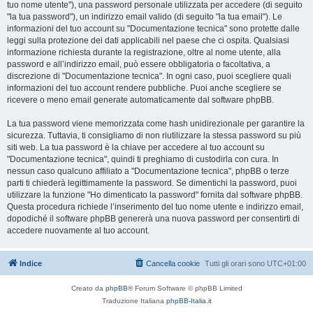
tuo nome utente"), una password personale utilizzata per accedere (di seguito
"la tua password"), un indirizzo email valido (di seguito "la tua email"). Le
informazioni del tuo account su "Documentazione tecnica" sono protette dalle
leggi sulla protezione dei dati applicabili nel paese che ci ospita. Qualsiasi
informazione richiesta durante la registrazione, oltre al nome utente, alla
password e all’indirizzo email, può essere obbligatoria o facoltativa, a
discrezione di "Documentazione tecnica". In ogni caso, puoi scegliere quali
informazioni del tuo account rendere pubbliche. Puoi anche scegliere se
ricevere o meno email generate automaticamente dal software phpBB.
La tua password viene memorizzata come hash unidirezionale per garantire la
sicurezza. Tuttavia, ti consigliamo di non riutilizzare la stessa password su più
siti web. La tua password è la chiave per accedere al tuo account su
"Documentazione tecnica", quindi ti preghiamo di custodirla con cura. In
nessun caso qualcuno affiliato a "Documentazione tecnica", phpBB o terze
parti ti chiederà legittimamente la password. Se dimentichi la password, puoi
utilizzare la funzione "Ho dimenticato la password" fornita dal software phpBB.
Questa procedura richiede l’inserimento del tuo nome utente e indirizzo email,
dopodiché il software phpBB genererà una nuova password per consentirti di
accedere nuovamente al tuo account.
Indice
Cancella cookie
Tutti gli orari sono
UTC+01:00
Creato da
phpBB
® Forum Software © phpBB Limited
Traduzione Italiana
phpBB-Italia.it