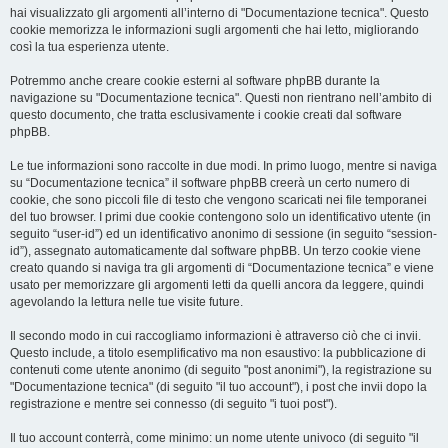
hai visualizzato gli argomenti all’interno di "Documentazione tecnica". Questo
cookie memorizza le informazioni sugli argomenti che hai letto, migliorando
così la tua esperienza utente.
Potremmo anche creare cookie esterni al software phpBB durante la
navigazione su "Documentazione tecnica". Questi non rientrano nell’ambito di
questo documento, che tratta esclusivamente i cookie creati dal software
phpBB.
Le tue informazioni sono raccolte in due modi. In primo luogo, mentre si naviga
su “Documentazione tecnica” il software phpBB creerà un certo numero di
cookie, che sono piccoli file di testo che vengono scaricati nei file temporanei
del tuo browser. I primi due cookie contengono solo un identificativo utente (in
seguito “user-id”) ed un identificativo anonimo di sessione (in seguito “session-
id”), assegnato automaticamente dal software phpBB. Un terzo cookie viene
creato quando si naviga tra gli argomenti di “Documentazione tecnica” e viene
usato per memorizzare gli argomenti letti da quelli ancora da leggere, quindi
agevolando la lettura nelle tue visite future.
Il secondo modo in cui raccogliamo informazioni è attraverso ciò che ci invii.
Questo include, a titolo esemplificativo ma non esaustivo: la pubblicazione di
contenuti come utente anonimo (di seguito "post anonimi"), la registrazione su
"Documentazione tecnica" (di seguito "il tuo account"), i post che invii dopo la
registrazione e mentre sei connesso (di seguito "i tuoi post").
Il tuo account conterrà, come minimo: un nome utente univoco (di seguito "il