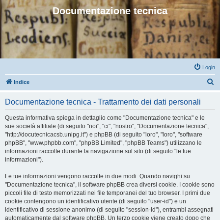
Documentazione tecnica
Login
C
Indice
e
Documentazione tecnica - Trattamento dei dati personali
r
c
Questa informativa spiega in dettaglio come "Documentazione tecnica" e le
sue società affiliate (di seguito "noi", "ci", "nostro", "Documentazione tecnica",
a
"http://docutecnicacsb.unipg.it") e phpBB (di seguito "loro", "loro", "software
phpBB", "www.phpbb.com", "phpBB Limited", "phpBB Teams") utilizzano le
informazioni raccolte durante la navigazione sul sito (di seguito "le tue
informazioni").
Le tue informazioni vengono raccolte in due modi. Quando navighi su
"Documentazione tecnica", il software phpBB crea diversi cookie. I cookie sono
piccoli file di testo memorizzati nei file temporanei del tuo browser. I primi due
cookie contengono un identificativo utente (di seguito "user-id") e un
identificativo di sessione anonimo (di seguito "session-id"), entrambi assegnati
automaticamente dal software phpBB. Un terzo cookie viene creato dopo che