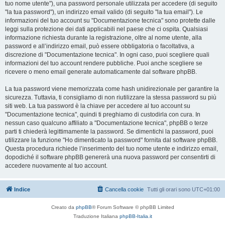
tuo nome utente"), una password personale utilizzata per accedere (di seguito
"la tua password"), un indirizzo email valido (di seguito "la tua email"). Le
informazioni del tuo account su "Documentazione tecnica" sono protette dalle
leggi sulla protezione dei dati applicabili nel paese che ci ospita. Qualsiasi
informazione richiesta durante la registrazione, oltre al nome utente, alla
password e all’indirizzo email, può essere obbligatoria o facoltativa, a
discrezione di "Documentazione tecnica". In ogni caso, puoi scegliere quali
informazioni del tuo account rendere pubbliche. Puoi anche scegliere se
ricevere o meno email generate automaticamente dal software phpBB.
La tua password viene memorizzata come hash unidirezionale per garantire la
sicurezza. Tuttavia, ti consigliamo di non riutilizzare la stessa password su più
siti web. La tua password è la chiave per accedere al tuo account su
"Documentazione tecnica", quindi ti preghiamo di custodirla con cura. In
nessun caso qualcuno affiliato a "Documentazione tecnica", phpBB o terze
parti ti chiederà legittimamente la password. Se dimentichi la password, puoi
utilizzare la funzione "Ho dimenticato la password" fornita dal software phpBB.
Questa procedura richiede l’inserimento del tuo nome utente e indirizzo email,
dopodiché il software phpBB genererà una nuova password per consentirti di
accedere nuovamente al tuo account.
Indice
Cancella cookie
Tutti gli orari sono
UTC+01:00
Creato da
phpBB
® Forum Software © phpBB Limited
Traduzione Italiana
phpBB-Italia.it