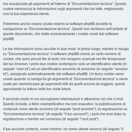
hai visualizzato gli argomenti all’interno di "Documentazione tecnica". Questo
cookie memorizza le informazioni sugli argomenti che hai letto, migliorando
così la tua esperienza utente.
Potremmo anche creare cookie esterni al software phpBB durante la
navigazione su "Documentazione tecnica". Questi non rientrano nell’ambito di
questo documento, che tratta esclusivamente i cookie creati dal software
phpBB.
Le tue informazioni sono raccolte in due modi. In primo luogo, mentre si naviga
su “Documentazione tecnica” il software phpBB creerà un certo numero di
cookie, che sono piccoli file di testo che vengono scaricati nei file temporanei
del tuo browser. I primi due cookie contengono solo un identificativo utente (in
seguito “user-id”) ed un identificativo anonimo di sessione (in seguito “session-
id”), assegnato automaticamente dal software phpBB. Un terzo cookie viene
creato quando si naviga tra gli argomenti di “Documentazione tecnica” e viene
usato per memorizzare gli argomenti letti da quelli ancora da leggere, quindi
agevolando la lettura nelle tue visite future.
Il secondo modo in cui raccogliamo informazioni è attraverso ciò che ci invii.
Questo include, a titolo esemplificativo ma non esaustivo: la pubblicazione di
contenuti come utente anonimo (di seguito "post anonimi"), la registrazione su
"Documentazione tecnica" (di seguito "il tuo account"), i post che invii dopo la
registrazione e mentre sei connesso (di seguito "i tuoi post").
Il tuo account conterrà, come minimo: un nome utente univoco (di seguito "il