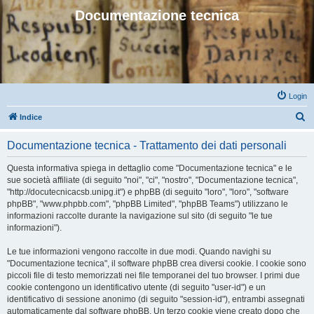
Documentazione tecnica
Login
C
Indice
e
Documentazione tecnica - Trattamento dei dati personali
r
c
Questa informativa spiega in dettaglio come "Documentazione tecnica" e le
sue società affiliate (di seguito "noi", "ci", "nostro", "Documentazione tecnica",
a
"http://docutecnicacsb.unipg.it") e phpBB (di seguito "loro", "loro", "software
phpBB", "www.phpbb.com", "phpBB Limited", "phpBB Teams") utilizzano le
informazioni raccolte durante la navigazione sul sito (di seguito "le tue
informazioni").
Le tue informazioni vengono raccolte in due modi. Quando navighi su
"Documentazione tecnica", il software phpBB crea diversi cookie. I cookie sono
piccoli file di testo memorizzati nei file temporanei del tuo browser. I primi due
cookie contengono un identificativo utente (di seguito "user-id") e un
identificativo di sessione anonimo (di seguito "session-id"), entrambi assegnati
automaticamente dal software phpBB. Un terzo cookie viene creato dopo che