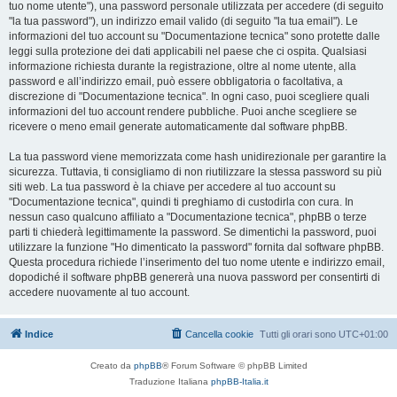
tuo nome utente"), una password personale utilizzata per accedere (di seguito
"la tua password"), un indirizzo email valido (di seguito "la tua email"). Le
informazioni del tuo account su "Documentazione tecnica" sono protette dalle
leggi sulla protezione dei dati applicabili nel paese che ci ospita. Qualsiasi
informazione richiesta durante la registrazione, oltre al nome utente, alla
password e all’indirizzo email, può essere obbligatoria o facoltativa, a
discrezione di "Documentazione tecnica". In ogni caso, puoi scegliere quali
informazioni del tuo account rendere pubbliche. Puoi anche scegliere se
ricevere o meno email generate automaticamente dal software phpBB.
La tua password viene memorizzata come hash unidirezionale per garantire la
sicurezza. Tuttavia, ti consigliamo di non riutilizzare la stessa password su più
siti web. La tua password è la chiave per accedere al tuo account su
"Documentazione tecnica", quindi ti preghiamo di custodirla con cura. In
nessun caso qualcuno affiliato a "Documentazione tecnica", phpBB o terze
parti ti chiederà legittimamente la password. Se dimentichi la password, puoi
utilizzare la funzione "Ho dimenticato la password" fornita dal software phpBB.
Questa procedura richiede l’inserimento del tuo nome utente e indirizzo email,
dopodiché il software phpBB genererà una nuova password per consentirti di
accedere nuovamente al tuo account.
Indice
Cancella cookie
Tutti gli orari sono
UTC+01:00
Creato da
phpBB
® Forum Software © phpBB Limited
Traduzione Italiana
phpBB-Italia.it