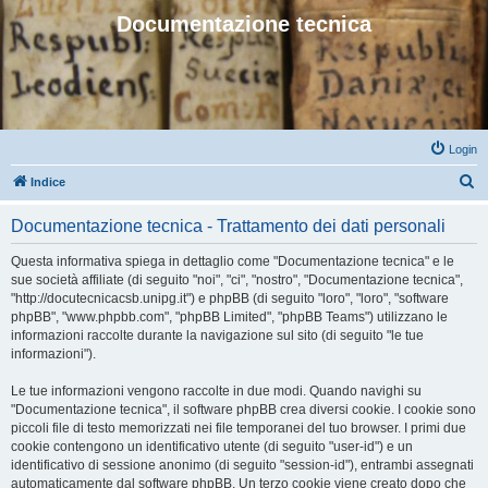
Documentazione tecnica
Login
C
Indice
e
Documentazione tecnica - Trattamento dei dati personali
r
c
Questa informativa spiega in dettaglio come "Documentazione tecnica" e le
sue società affiliate (di seguito "noi", "ci", "nostro", "Documentazione tecnica",
a
"http://docutecnicacsb.unipg.it") e phpBB (di seguito "loro", "loro", "software
phpBB", "www.phpbb.com", "phpBB Limited", "phpBB Teams") utilizzano le
informazioni raccolte durante la navigazione sul sito (di seguito "le tue
informazioni").
Le tue informazioni vengono raccolte in due modi. Quando navighi su
"Documentazione tecnica", il software phpBB crea diversi cookie. I cookie sono
piccoli file di testo memorizzati nei file temporanei del tuo browser. I primi due
cookie contengono un identificativo utente (di seguito "user-id") e un
identificativo di sessione anonimo (di seguito "session-id"), entrambi assegnati
automaticamente dal software phpBB. Un terzo cookie viene creato dopo che