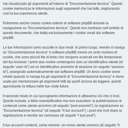
hai visualizzato gli argomenti all’interno di "Documentazione tecnica". Questo
cookie memorizza le informazioni sugli argomenti che hai letto, migliorando
così la tua esperienza utente.
Potremmo anche creare cookie esterni al software phpBB durante la
navigazione su "Documentazione tecnica". Questi non rientrano nell’ambito di
questo documento, che tratta esclusivamente i cookie creati dal software
phpBB.
Le tue informazioni sono raccolte in due modi. In primo luogo, mentre si naviga
su “Documentazione tecnica” il software phpBB creerà un certo numero di
cookie, che sono piccoli file di testo che vengono scaricati nei file temporanei
del tuo browser. I primi due cookie contengono solo un identificativo utente (in
seguito “user-id”) ed un identificativo anonimo di sessione (in seguito “session-
id”), assegnato automaticamente dal software phpBB. Un terzo cookie viene
creato quando si naviga tra gli argomenti di “Documentazione tecnica” e viene
usato per memorizzare gli argomenti letti da quelli ancora da leggere, quindi
agevolando la lettura nelle tue visite future.
Il secondo modo in cui raccogliamo informazioni è attraverso ciò che ci invii.
Questo include, a titolo esemplificativo ma non esaustivo: la pubblicazione di
contenuti come utente anonimo (di seguito "post anonimi"), la registrazione su
"Documentazione tecnica" (di seguito "il tuo account"), i post che invii dopo la
registrazione e mentre sei connesso (di seguito "i tuoi post").
Il tuo account conterrà, come minimo: un nome utente univoco (di seguito "il