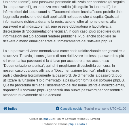
tuo nome utente"), una password personale utilizzata per accedere (di seguito
"la tua password"), un indirizzo email valido (di seguito "la tua email"). Le
informazioni del tuo account su "Documentazione tecnica" sono protette dalle
leggi sulla protezione dei dati applicabili nel paese che ci ospita. Qualsiasi
informazione richiesta durante la registrazione, oltre al nome utente, alla
password e all’indirizzo email, può essere obbligatoria o facoltativa, a
discrezione di "Documentazione tecnica". In ogni caso, puoi scegliere quali
informazioni del tuo account rendere pubbliche. Puoi anche scegliere se
ricevere o meno email generate automaticamente dal software phpBB.
La tua password viene memorizzata come hash unidirezionale per garantire la
sicurezza. Tuttavia, ti consigliamo di non riutilizzare la stessa password su più
siti web. La tua password è la chiave per accedere al tuo account su
"Documentazione tecnica", quindi ti preghiamo di custodirla con cura. In
nessun caso qualcuno affiliato a "Documentazione tecnica", phpBB o terze
parti ti chiederà legittimamente la password. Se dimentichi la password, puoi
utilizzare la funzione "Ho dimenticato la password" fornita dal software phpBB.
Questa procedura richiede l’inserimento del tuo nome utente e indirizzo email,
dopodiché il software phpBB genererà una nuova password per consentirti di
accedere nuovamente al tuo account.
Indice
Cancella cookie
Tutti gli orari sono
UTC+01:00
Creato da
phpBB
® Forum Software © phpBB Limited
Traduzione Italiana
phpBB-Italia.it