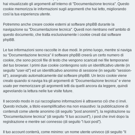
hai visualizzato gli argomenti all’interno di "Documentazione tecnica". Questo
cookie memorizza le informazioni sugli argomenti che hai letto, migliorando
così la tua esperienza utente.
Potremmo anche creare cookie esterni al software phpBB durante la
navigazione su "Documentazione tecnica". Questi non rientrano nell’ambito di
questo documento, che tratta esclusivamente i cookie creati dal software
phpBB.
Le tue informazioni sono raccolte in due modi. In primo luogo, mentre si naviga
su “Documentazione tecnica” il software phpBB creerà un certo numero di
cookie, che sono piccoli file di testo che vengono scaricati nei file temporanei
del tuo browser. I primi due cookie contengono solo un identificativo utente (in
seguito “user-id”) ed un identificativo anonimo di sessione (in seguito “session-
id”), assegnato automaticamente dal software phpBB. Un terzo cookie viene
creato quando si naviga tra gli argomenti di “Documentazione tecnica” e viene
usato per memorizzare gli argomenti letti da quelli ancora da leggere, quindi
agevolando la lettura nelle tue visite future.
Il secondo modo in cui raccogliamo informazioni è attraverso ciò che ci invii.
Questo include, a titolo esemplificativo ma non esaustivo: la pubblicazione di
contenuti come utente anonimo (di seguito "post anonimi"), la registrazione su
"Documentazione tecnica" (di seguito "il tuo account"), i post che invii dopo la
registrazione e mentre sei connesso (di seguito "i tuoi post").
Il tuo account conterrà, come minimo: un nome utente univoco (di seguito "il