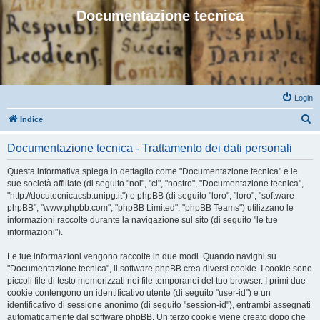
Documentazione tecnica
Login
C
Indice
e
Documentazione tecnica - Trattamento dei dati personali
r
c
Questa informativa spiega in dettaglio come "Documentazione tecnica" e le
sue società affiliate (di seguito "noi", "ci", "nostro", "Documentazione tecnica",
a
"http://docutecnicacsb.unipg.it") e phpBB (di seguito "loro", "loro", "software
phpBB", "www.phpbb.com", "phpBB Limited", "phpBB Teams") utilizzano le
informazioni raccolte durante la navigazione sul sito (di seguito "le tue
informazioni").
Le tue informazioni vengono raccolte in due modi. Quando navighi su
"Documentazione tecnica", il software phpBB crea diversi cookie. I cookie sono
piccoli file di testo memorizzati nei file temporanei del tuo browser. I primi due
cookie contengono un identificativo utente (di seguito "user-id") e un
identificativo di sessione anonimo (di seguito "session-id"), entrambi assegnati
automaticamente dal software phpBB. Un terzo cookie viene creato dopo che