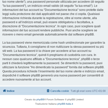
tuo nome utente"), una password personale utilizzata per accedere (di seguito
"la tua password"), un indirizzo email valido (di seguito "la tua email"). Le
informazioni del tuo account su "Documentazione tecnica" sono protette dalle
leggi sulla protezione dei dati applicabili nel paese che ci ospita. Qualsiasi
informazione richiesta durante la registrazione, oltre al nome utente, alla
password e all’indirizzo email, può essere obbligatoria o facoltativa, a
discrezione di "Documentazione tecnica". In ogni caso, puoi scegliere quali
informazioni del tuo account rendere pubbliche. Puoi anche scegliere se
ricevere o meno email generate automaticamente dal software phpBB.
La tua password viene memorizzata come hash unidirezionale per garantire la
sicurezza. Tuttavia, ti consigliamo di non riutilizzare la stessa password su più
siti web. La tua password è la chiave per accedere al tuo account su
"Documentazione tecnica", quindi ti preghiamo di custodirla con cura. In
nessun caso qualcuno affiliato a "Documentazione tecnica", phpBB o terze
parti ti chiederà legittimamente la password. Se dimentichi la password, puoi
utilizzare la funzione "Ho dimenticato la password" fornita dal software phpBB.
Questa procedura richiede l’inserimento del tuo nome utente e indirizzo email,
dopodiché il software phpBB genererà una nuova password per consentirti di
accedere nuovamente al tuo account.
Indice
Cancella cookie
Tutti gli orari sono
UTC+01:00
Creato da
phpBB
® Forum Software © phpBB Limited
Traduzione Italiana
phpBB-Italia.it