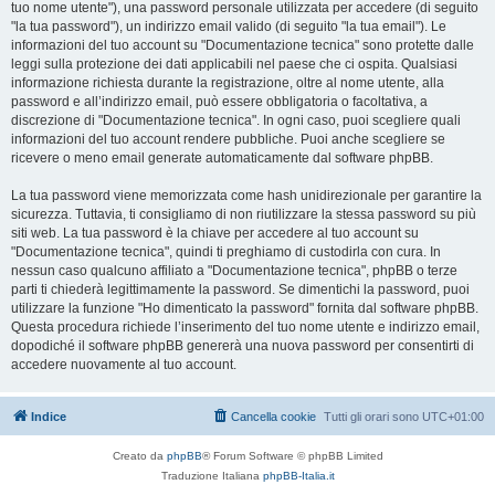
tuo nome utente"), una password personale utilizzata per accedere (di seguito
"la tua password"), un indirizzo email valido (di seguito "la tua email"). Le
informazioni del tuo account su "Documentazione tecnica" sono protette dalle
leggi sulla protezione dei dati applicabili nel paese che ci ospita. Qualsiasi
informazione richiesta durante la registrazione, oltre al nome utente, alla
password e all’indirizzo email, può essere obbligatoria o facoltativa, a
discrezione di "Documentazione tecnica". In ogni caso, puoi scegliere quali
informazioni del tuo account rendere pubbliche. Puoi anche scegliere se
ricevere o meno email generate automaticamente dal software phpBB.
La tua password viene memorizzata come hash unidirezionale per garantire la
sicurezza. Tuttavia, ti consigliamo di non riutilizzare la stessa password su più
siti web. La tua password è la chiave per accedere al tuo account su
"Documentazione tecnica", quindi ti preghiamo di custodirla con cura. In
nessun caso qualcuno affiliato a "Documentazione tecnica", phpBB o terze
parti ti chiederà legittimamente la password. Se dimentichi la password, puoi
utilizzare la funzione "Ho dimenticato la password" fornita dal software phpBB.
Questa procedura richiede l’inserimento del tuo nome utente e indirizzo email,
dopodiché il software phpBB genererà una nuova password per consentirti di
accedere nuovamente al tuo account.
Indice
Cancella cookie
Tutti gli orari sono
UTC+01:00
Creato da
phpBB
® Forum Software © phpBB Limited
Traduzione Italiana
phpBB-Italia.it