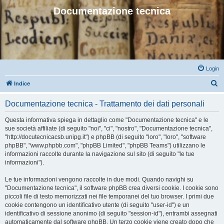
Documentazione tecnica
Login
C
Indice
e
Documentazione tecnica - Trattamento dei dati personali
r
c
Questa informativa spiega in dettaglio come "Documentazione tecnica" e le
sue società affiliate (di seguito "noi", "ci", "nostro", "Documentazione tecnica",
a
"http://docutecnicacsb.unipg.it") e phpBB (di seguito "loro", "loro", "software
phpBB", "www.phpbb.com", "phpBB Limited", "phpBB Teams") utilizzano le
informazioni raccolte durante la navigazione sul sito (di seguito "le tue
informazioni").
Le tue informazioni vengono raccolte in due modi. Quando navighi su
"Documentazione tecnica", il software phpBB crea diversi cookie. I cookie sono
piccoli file di testo memorizzati nei file temporanei del tuo browser. I primi due
cookie contengono un identificativo utente (di seguito "user-id") e un
identificativo di sessione anonimo (di seguito "session-id"), entrambi assegnati
automaticamente dal software phpBB. Un terzo cookie viene creato dopo che