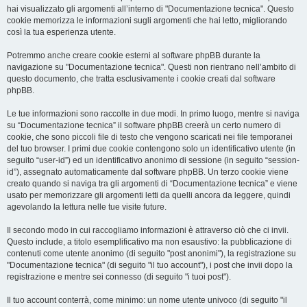
hai visualizzato gli argomenti all’interno di "Documentazione tecnica". Questo
cookie memorizza le informazioni sugli argomenti che hai letto, migliorando
così la tua esperienza utente.
Potremmo anche creare cookie esterni al software phpBB durante la
navigazione su "Documentazione tecnica". Questi non rientrano nell’ambito di
questo documento, che tratta esclusivamente i cookie creati dal software
phpBB.
Le tue informazioni sono raccolte in due modi. In primo luogo, mentre si naviga
su “Documentazione tecnica” il software phpBB creerà un certo numero di
cookie, che sono piccoli file di testo che vengono scaricati nei file temporanei
del tuo browser. I primi due cookie contengono solo un identificativo utente (in
seguito “user-id”) ed un identificativo anonimo di sessione (in seguito “session-
id”), assegnato automaticamente dal software phpBB. Un terzo cookie viene
creato quando si naviga tra gli argomenti di “Documentazione tecnica” e viene
usato per memorizzare gli argomenti letti da quelli ancora da leggere, quindi
agevolando la lettura nelle tue visite future.
Il secondo modo in cui raccogliamo informazioni è attraverso ciò che ci invii.
Questo include, a titolo esemplificativo ma non esaustivo: la pubblicazione di
contenuti come utente anonimo (di seguito "post anonimi"), la registrazione su
"Documentazione tecnica" (di seguito "il tuo account"), i post che invii dopo la
registrazione e mentre sei connesso (di seguito "i tuoi post").
Il tuo account conterrà, come minimo: un nome utente univoco (di seguito "il