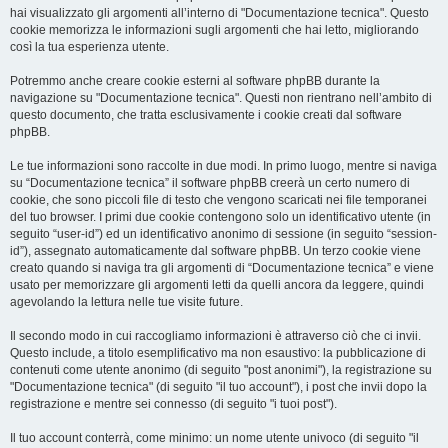
hai visualizzato gli argomenti all’interno di "Documentazione tecnica". Questo
cookie memorizza le informazioni sugli argomenti che hai letto, migliorando
così la tua esperienza utente.
Potremmo anche creare cookie esterni al software phpBB durante la
navigazione su "Documentazione tecnica". Questi non rientrano nell’ambito di
questo documento, che tratta esclusivamente i cookie creati dal software
phpBB.
Le tue informazioni sono raccolte in due modi. In primo luogo, mentre si naviga
su “Documentazione tecnica” il software phpBB creerà un certo numero di
cookie, che sono piccoli file di testo che vengono scaricati nei file temporanei
del tuo browser. I primi due cookie contengono solo un identificativo utente (in
seguito “user-id”) ed un identificativo anonimo di sessione (in seguito “session-
id”), assegnato automaticamente dal software phpBB. Un terzo cookie viene
creato quando si naviga tra gli argomenti di “Documentazione tecnica” e viene
usato per memorizzare gli argomenti letti da quelli ancora da leggere, quindi
agevolando la lettura nelle tue visite future.
Il secondo modo in cui raccogliamo informazioni è attraverso ciò che ci invii.
Questo include, a titolo esemplificativo ma non esaustivo: la pubblicazione di
contenuti come utente anonimo (di seguito "post anonimi"), la registrazione su
"Documentazione tecnica" (di seguito "il tuo account"), i post che invii dopo la
registrazione e mentre sei connesso (di seguito "i tuoi post").
Il tuo account conterrà, come minimo: un nome utente univoco (di seguito "il