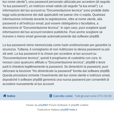
tuo nome utente"), una password personale utilizzata per accedere (di seguito
"la tua password"), un indirizzo email valido (di seguito "la tua email"). Le
informazioni del tuo account su "Documentazione tecnica" sono protette dalle
leggi sulla protezione dei dati applicabili nel paese che ci ospita. Qualsiasi
informazione richiesta durante la registrazione, oltre al nome utente, alla
password e all’indirizzo email, può essere obbligatoria o facoltativa, a
discrezione di "Documentazione tecnica". In ogni caso, puoi scegliere quali
informazioni del tuo account rendere pubbliche. Puoi anche scegliere se
ricevere o meno email generate automaticamente dal software phpBB.
La tua password viene memorizzata come hash unidirezionale per garantire la
sicurezza. Tuttavia, ti consigliamo di non riutilizzare la stessa password su più
siti web. La tua password è la chiave per accedere al tuo account su
"Documentazione tecnica", quindi ti preghiamo di custodirla con cura. In
nessun caso qualcuno affiliato a "Documentazione tecnica", phpBB o terze
parti ti chiederà legittimamente la password. Se dimentichi la password, puoi
utilizzare la funzione "Ho dimenticato la password" fornita dal software phpBB.
Questa procedura richiede l’inserimento del tuo nome utente e indirizzo email,
dopodiché il software phpBB genererà una nuova password per consentirti di
accedere nuovamente al tuo account.
Indice
Cancella cookie
Tutti gli orari sono
UTC+01:00
Creato da
phpBB
® Forum Software © phpBB Limited
Traduzione Italiana
phpBB-Italia.it