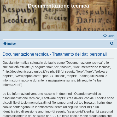
Documentazione tecnica
Login
C
Indice
e
Documentazione tecnica - Trattamento dei dati personali
r
c
Questa informativa spiega in dettaglio come "Documentazione tecnica" e le
sue società affiliate (di seguito "noi", "ci", "nostro", "Documentazione tecnica",
a
"http://docutecnicacsb.unipg.it") e phpBB (di seguito "loro", "loro", "software
phpBB", "www.phpbb.com", "phpBB Limited", "phpBB Teams") utilizzano le
informazioni raccolte durante la navigazione sul sito (di seguito "le tue
informazioni").
Le tue informazioni vengono raccolte in due modi. Quando navighi su
"Documentazione tecnica", il software phpBB crea diversi cookie. I cookie sono
piccoli file di testo memorizzati nei file temporanei del tuo browser. I primi due
cookie contengono un identificativo utente (di seguito "user-id") e un
identificativo di sessione anonimo (di seguito "session-id"), entrambi assegnati
automaticamente dal software phpBB. Un terzo cookie viene creato dopo che