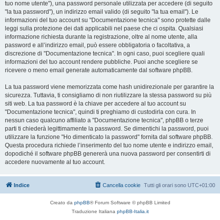
tuo nome utente"), una password personale utilizzata per accedere (di seguito
"la tua password"), un indirizzo email valido (di seguito "la tua email"). Le
informazioni del tuo account su "Documentazione tecnica" sono protette dalle
leggi sulla protezione dei dati applicabili nel paese che ci ospita. Qualsiasi
informazione richiesta durante la registrazione, oltre al nome utente, alla
password e all’indirizzo email, può essere obbligatoria o facoltativa, a
discrezione di "Documentazione tecnica". In ogni caso, puoi scegliere quali
informazioni del tuo account rendere pubbliche. Puoi anche scegliere se
ricevere o meno email generate automaticamente dal software phpBB.
La tua password viene memorizzata come hash unidirezionale per garantire la
sicurezza. Tuttavia, ti consigliamo di non riutilizzare la stessa password su più
siti web. La tua password è la chiave per accedere al tuo account su
"Documentazione tecnica", quindi ti preghiamo di custodirla con cura. In
nessun caso qualcuno affiliato a "Documentazione tecnica", phpBB o terze
parti ti chiederà legittimamente la password. Se dimentichi la password, puoi
utilizzare la funzione "Ho dimenticato la password" fornita dal software phpBB.
Questa procedura richiede l’inserimento del tuo nome utente e indirizzo email,
dopodiché il software phpBB genererà una nuova password per consentirti di
accedere nuovamente al tuo account.
Indice
Cancella cookie
Tutti gli orari sono
UTC+01:00
Creato da
phpBB
® Forum Software © phpBB Limited
Traduzione Italiana
phpBB-Italia.it