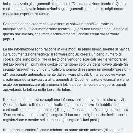
hai visualizzato gli argomenti all’interno di "Documentazione tecnica". Questo
cookie memorizza le informazioni sugli argomenti che hai letto, migliorando
così la tua esperienza utente.
Potremmo anche creare cookie esterni al software phpBB durante la
navigazione su "Documentazione tecnica". Questi non rientrano nell’ambito di
questo documento, che tratta esclusivamente i cookie creati dal software
phpBB.
Le tue informazioni sono raccolte in due modi. In primo luogo, mentre si naviga
su “Documentazione tecnica” il software phpBB creerà un certo numero di
cookie, che sono piccoli file di testo che vengono scaricati nei file temporanei
del tuo browser. I primi due cookie contengono solo un identificativo utente (in
seguito “user-id”) ed un identificativo anonimo di sessione (in seguito “session-
id”), assegnato automaticamente dal software phpBB. Un terzo cookie viene
creato quando si naviga tra gli argomenti di “Documentazione tecnica” e viene
usato per memorizzare gli argomenti letti da quelli ancora da leggere, quindi
agevolando la lettura nelle tue visite future.
Il secondo modo in cui raccogliamo informazioni è attraverso ciò che ci invii.
Questo include, a titolo esemplificativo ma non esaustivo: la pubblicazione di
contenuti come utente anonimo (di seguito "post anonimi"), la registrazione su
"Documentazione tecnica" (di seguito "il tuo account"), i post che invii dopo la
registrazione e mentre sei connesso (di seguito "i tuoi post").
Il tuo account conterrà, come minimo: un nome utente univoco (di seguito "il