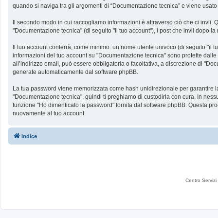
quando si naviga tra gli argomenti di “Documentazione tecnica” e viene usato pe
Il secondo modo in cui raccogliamo informazioni è attraverso ciò che ci invii. 
"Documentazione tecnica" (di seguito "il tuo account"), i post che invii dopo la 
Il tuo account conterrà, come minimo: un nome utente univoco (di seguito "il tu
informazioni del tuo account su "Documentazione tecnica" sono protette dalle le
all’indirizzo email, può essere obbligatoria o facoltativa, a discrezione di "
generate automaticamente dal software phpBB.
La tua password viene memorizzata come hash unidirezionale per garantire la si
"Documentazione tecnica", quindi ti preghiamo di custodirla con cura. In nessu
funzione "Ho dimenticato la password" fornita dal software phpBB. Questa pro
nuovamente al tuo account.
Indice
Centro Servizi 