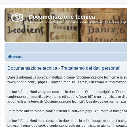
Documentazione tecnica
Documentazione tecnica del Centro Servizi Bibliotecari, Università degli 
Indice
Documentazione tecnica - Trattamento dei dati personali
Questa informativa spiega in dettaglio come "Documentazione tecnica" e le sue so
"www.phpbb.com", "phpBB Limited", "phpBB Teams") utilizzano le informazioni ra
Le tue informazioni vengono raccolte in due modi. Quando navighi su "Documenta
contengono un identificativo utente (di seguito "user-id") e un identificativo
argomenti all’interno di "Documentazione tecnica". Questo cookie memorizza le
Potremmo anche creare cookie esterni al software phpBB durante la navigazio
Le tue informazioni sono raccolte in due modi. In primo luogo, mentre si navig
browser. I primi due cookie contengono solo un identificativo utente (in segui