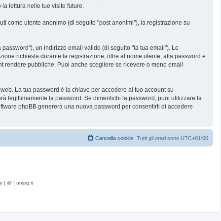
lettura nelle tue visite future.
nuti come utente anonimo (di seguito "post anonimi"), la registrazione su
password"), un indirizzo email valido (di seguito "la tua email"). Le
zione richiesta durante la registrazione, oltre al nome utente, alla password e
count rendere pubbliche. Puoi anche scegliere se ricevere o meno email
ti web. La tua password è la chiave per accedere al tuo account su
rà legittimamente la password. Se dimentichi la password, puoi utilizzare la
 software phpBB genererà una nuova password per consentirti di accedere
Cancella cookie
Tutti gli orari sono
UTC+01:00
e [ @ ] unipg.it