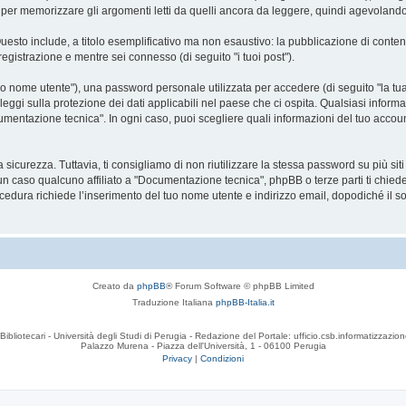
r memorizzare gli argomenti letti da quelli ancora da leggere, quindi agevolando la 
Questo include, a titolo esemplificativo ma non esaustivo: la pubblicazione di conte
registrazione e mentre sei connesso (di seguito "i tuoi post").
o nome utente"), una password personale utilizzata per accedere (di seguito "la tua 
ggi sulla protezione dei dati applicabili nel paese che ci ospita. Qualsiasi informa
Documentazione tecnica". In ogni caso, puoi scegliere quali informazioni del tuo ac
curezza. Tuttavia, ti consigliamo di non riutilizzare la stessa password su più si
n caso qualcuno affiliato a "Documentazione tecnica", phpBB o terze parti ti chiede
cedura richiede l’inserimento del tuo nome utente e indirizzo email, dopodiché il
Creato da
phpBB
® Forum Software © phpBB Limited
Traduzione Italiana
phpBB-Italia.it
Bibliotecari - Università degli Studi di Perugia - Redazione del Portale: ufficio.csb.informatizzazion
Palazzo Murena - Piazza dell'Università, 1 - 06100 Perugia
Privacy
|
Condizioni