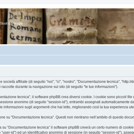
Studi di Perugia
cietà affiliate (di seguito "noi", "ci", "nostro", "Documentazione tecnica", "http://d
ccolte durante la navigazione sul sito (di seguito "le tue informazioni").
zione tecnica", il software phpBB crea diversi cookie. I cookie sono piccoli file di
 di sessione anonimo (di seguito "session-id"), entrambi assegnati automaticamente d
 informazioni sugli argomenti che hai letto, migliorando così la tua esperienza ute
ne su "Documentazione tecnica". Questi non rientrano nell’ambito di questo docume
a su “Documentazione tecnica” il software phpBB creerà un certo numero di cookie, c
to “user-id”) ed un identificativo anonimo di sessione (in seguito “session-id”), a