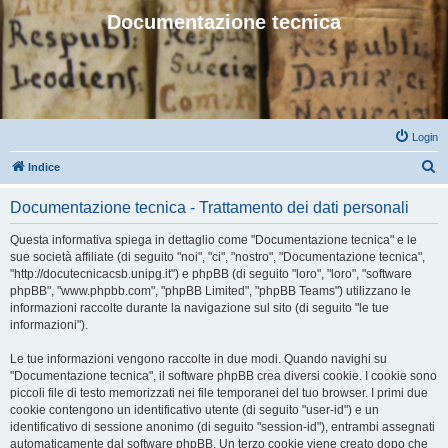
Documentazione tecnica
Login
C
Indice
e
Documentazione tecnica - Trattamento dei dati personali
r
c
Questa informativa spiega in dettaglio come "Documentazione tecnica" e le
sue società affiliate (di seguito "noi", "ci", "nostro", "Documentazione tecnica",
a
"http://docutecnicacsb.unipg.it") e phpBB (di seguito "loro", "loro", "software
phpBB", "www.phpbb.com", "phpBB Limited", "phpBB Teams") utilizzano le
informazioni raccolte durante la navigazione sul sito (di seguito "le tue
informazioni").
Le tue informazioni vengono raccolte in due modi. Quando navighi su
"Documentazione tecnica", il software phpBB crea diversi cookie. I cookie sono
piccoli file di testo memorizzati nei file temporanei del tuo browser. I primi due
cookie contengono un identificativo utente (di seguito "user-id") e un
identificativo di sessione anonimo (di seguito "session-id"), entrambi assegnati
automaticamente dal software phpBB. Un terzo cookie viene creato dopo che