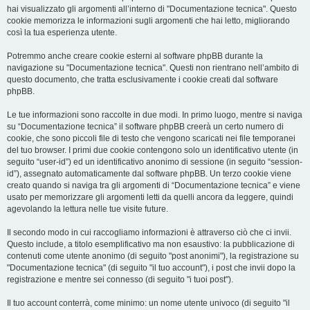
hai visualizzato gli argomenti all’interno di "Documentazione tecnica". Questo
cookie memorizza le informazioni sugli argomenti che hai letto, migliorando
così la tua esperienza utente.
Potremmo anche creare cookie esterni al software phpBB durante la
navigazione su "Documentazione tecnica". Questi non rientrano nell’ambito di
questo documento, che tratta esclusivamente i cookie creati dal software
phpBB.
Le tue informazioni sono raccolte in due modi. In primo luogo, mentre si naviga
su “Documentazione tecnica” il software phpBB creerà un certo numero di
cookie, che sono piccoli file di testo che vengono scaricati nei file temporanei
del tuo browser. I primi due cookie contengono solo un identificativo utente (in
seguito “user-id”) ed un identificativo anonimo di sessione (in seguito “session-
id”), assegnato automaticamente dal software phpBB. Un terzo cookie viene
creato quando si naviga tra gli argomenti di “Documentazione tecnica” e viene
usato per memorizzare gli argomenti letti da quelli ancora da leggere, quindi
agevolando la lettura nelle tue visite future.
Il secondo modo in cui raccogliamo informazioni è attraverso ciò che ci invii.
Questo include, a titolo esemplificativo ma non esaustivo: la pubblicazione di
contenuti come utente anonimo (di seguito "post anonimi"), la registrazione su
"Documentazione tecnica" (di seguito "il tuo account"), i post che invii dopo la
registrazione e mentre sei connesso (di seguito "i tuoi post").
Il tuo account conterrà, come minimo: un nome utente univoco (di seguito "il