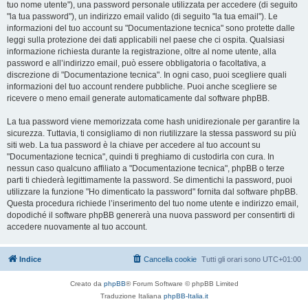
tuo nome utente"), una password personale utilizzata per accedere (di seguito
"la tua password"), un indirizzo email valido (di seguito "la tua email"). Le
informazioni del tuo account su "Documentazione tecnica" sono protette dalle
leggi sulla protezione dei dati applicabili nel paese che ci ospita. Qualsiasi
informazione richiesta durante la registrazione, oltre al nome utente, alla
password e all’indirizzo email, può essere obbligatoria o facoltativa, a
discrezione di "Documentazione tecnica". In ogni caso, puoi scegliere quali
informazioni del tuo account rendere pubbliche. Puoi anche scegliere se
ricevere o meno email generate automaticamente dal software phpBB.
La tua password viene memorizzata come hash unidirezionale per garantire la
sicurezza. Tuttavia, ti consigliamo di non riutilizzare la stessa password su più
siti web. La tua password è la chiave per accedere al tuo account su
"Documentazione tecnica", quindi ti preghiamo di custodirla con cura. In
nessun caso qualcuno affiliato a "Documentazione tecnica", phpBB o terze
parti ti chiederà legittimamente la password. Se dimentichi la password, puoi
utilizzare la funzione "Ho dimenticato la password" fornita dal software phpBB.
Questa procedura richiede l’inserimento del tuo nome utente e indirizzo email,
dopodiché il software phpBB genererà una nuova password per consentirti di
accedere nuovamente al tuo account.
Indice
Cancella cookie
Tutti gli orari sono
UTC+01:00
Creato da
phpBB
® Forum Software © phpBB Limited
Traduzione Italiana
phpBB-Italia.it