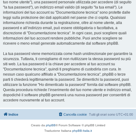
tuo nome utente"), una password personale utilizzata per accedere (di seguito
"la tua password"), un indirizzo email valido (di seguito "la tua email"). Le
informazioni del tuo account su "Documentazione tecnica" sono protette dalle
leggi sulla protezione dei dati applicabili nel paese che ci ospita. Qualsiasi
informazione richiesta durante la registrazione, oltre al nome utente, alla
password e all’indirizzo email, può essere obbligatoria o facoltativa, a
discrezione di "Documentazione tecnica". In ogni caso, puoi scegliere quali
informazioni del tuo account rendere pubbliche. Puoi anche scegliere se
ricevere o meno email generate automaticamente dal software phpBB.
La tua password viene memorizzata come hash unidirezionale per garantire la
sicurezza. Tuttavia, ti consigliamo di non riutilizzare la stessa password su più
siti web. La tua password è la chiave per accedere al tuo account su
"Documentazione tecnica", quindi ti preghiamo di custodirla con cura. In
nessun caso qualcuno affiliato a "Documentazione tecnica", phpBB o terze
parti ti chiederà legittimamente la password. Se dimentichi la password, puoi
utilizzare la funzione "Ho dimenticato la password" fornita dal software phpBB.
Questa procedura richiede l’inserimento del tuo nome utente e indirizzo email,
dopodiché il software phpBB genererà una nuova password per consentirti di
accedere nuovamente al tuo account.
Indice
Cancella cookie
Tutti gli orari sono
UTC+01:00
Creato da
phpBB
® Forum Software © phpBB Limited
Traduzione Italiana
phpBB-Italia.it