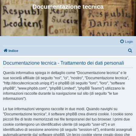
Documentazione tecnica
Login
C
Indice
e
Documentazione tecnica - Trattamento dei dati personali
r
c
Questa informativa spiega in dettaglio come "Documentazione tecnica" e le
sue società affiliate (di seguito "noi", "ci", "nostro", "Documentazione tecnica",
a
"http://docutecnicacsb.unipg.it") e phpBB (di seguito "loro", "loro", "software
phpBB", "www.phpbb.com", "phpBB Limited", "phpBB Teams") utilizzano le
informazioni raccolte durante la navigazione sul sito (di seguito "le tue
informazioni").
Le tue informazioni vengono raccolte in due modi. Quando navighi su
"Documentazione tecnica", il software phpBB crea diversi cookie. I cookie sono
piccoli file di testo memorizzati nei file temporanei del tuo browser. I primi due
cookie contengono un identificativo utente (di seguito "user-id") e un
identificativo di sessione anonimo (di seguito "session-id"), entrambi assegnati
automaticamente dal software phpBB. Un terzo cookie viene creato dopo che