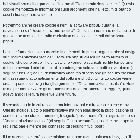
hai visualizzato gli argomenti all’interno di "Documentazione tecnica". Questo
cookie memorizza le informazioni sugli argomenti che hai letto, migliorando
così la tua esperienza utente.
Potremmo anche creare cookie esterni al software phpBB durante la
navigazione su "Documentazione tecnica". Questi non rientrano nell’ambito di
questo documento, che tratta esclusivamente i cookie creati dal software
phpBB.
Le tue informazioni sono raccolte in due modi. In primo luogo, mentre si naviga
su “Documentazione tecnica” il software phpBB creerà un certo numero di
cookie, che sono piccoli file di testo che vengono scaricati nei file temporanei
del tuo browser. I primi due cookie contengono solo un identificativo utente (in
seguito “user-id”) ed un identificativo anonimo di sessione (in seguito “session-
id”), assegnato automaticamente dal software phpBB. Un terzo cookie viene
creato quando si naviga tra gli argomenti di “Documentazione tecnica” e viene
usato per memorizzare gli argomenti letti da quelli ancora da leggere, quindi
agevolando la lettura nelle tue visite future.
Il secondo modo in cui raccogliamo informazioni è attraverso ciò che ci invii.
Questo include, a titolo esemplificativo ma non esaustivo: la pubblicazione di
contenuti come utente anonimo (di seguito "post anonimi"), la registrazione su
"Documentazione tecnica" (di seguito "il tuo account"), i post che invii dopo la
registrazione e mentre sei connesso (di seguito "i tuoi post").
Il tuo account conterrà, come minimo: un nome utente univoco (di seguito "il