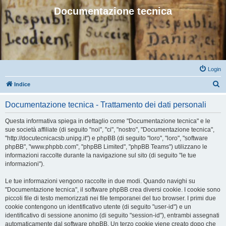
Documentazione tecnica
Login
C
Indice
e
Documentazione tecnica - Trattamento dei dati personali
r
c
Questa informativa spiega in dettaglio come "Documentazione tecnica" e le
sue società affiliate (di seguito "noi", "ci", "nostro", "Documentazione tecnica",
a
"http://docutecnicacsb.unipg.it") e phpBB (di seguito "loro", "loro", "software
phpBB", "www.phpbb.com", "phpBB Limited", "phpBB Teams") utilizzano le
informazioni raccolte durante la navigazione sul sito (di seguito "le tue
informazioni").
Le tue informazioni vengono raccolte in due modi. Quando navighi su
"Documentazione tecnica", il software phpBB crea diversi cookie. I cookie sono
piccoli file di testo memorizzati nei file temporanei del tuo browser. I primi due
cookie contengono un identificativo utente (di seguito "user-id") e un
identificativo di sessione anonimo (di seguito "session-id"), entrambi assegnati
automaticamente dal software phpBB. Un terzo cookie viene creato dopo che