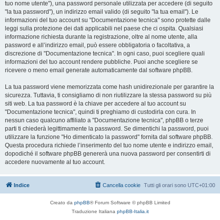
tuo nome utente"), una password personale utilizzata per accedere (di seguito
"la tua password"), un indirizzo email valido (di seguito "la tua email"). Le
informazioni del tuo account su "Documentazione tecnica" sono protette dalle
leggi sulla protezione dei dati applicabili nel paese che ci ospita. Qualsiasi
informazione richiesta durante la registrazione, oltre al nome utente, alla
password e all’indirizzo email, può essere obbligatoria o facoltativa, a
discrezione di "Documentazione tecnica". In ogni caso, puoi scegliere quali
informazioni del tuo account rendere pubbliche. Puoi anche scegliere se
ricevere o meno email generate automaticamente dal software phpBB.
La tua password viene memorizzata come hash unidirezionale per garantire la
sicurezza. Tuttavia, ti consigliamo di non riutilizzare la stessa password su più
siti web. La tua password è la chiave per accedere al tuo account su
"Documentazione tecnica", quindi ti preghiamo di custodirla con cura. In
nessun caso qualcuno affiliato a "Documentazione tecnica", phpBB o terze
parti ti chiederà legittimamente la password. Se dimentichi la password, puoi
utilizzare la funzione "Ho dimenticato la password" fornita dal software phpBB.
Questa procedura richiede l’inserimento del tuo nome utente e indirizzo email,
dopodiché il software phpBB genererà una nuova password per consentirti di
accedere nuovamente al tuo account.
Indice
Cancella cookie
Tutti gli orari sono
UTC+01:00
Creato da
phpBB
® Forum Software © phpBB Limited
Traduzione Italiana
phpBB-Italia.it