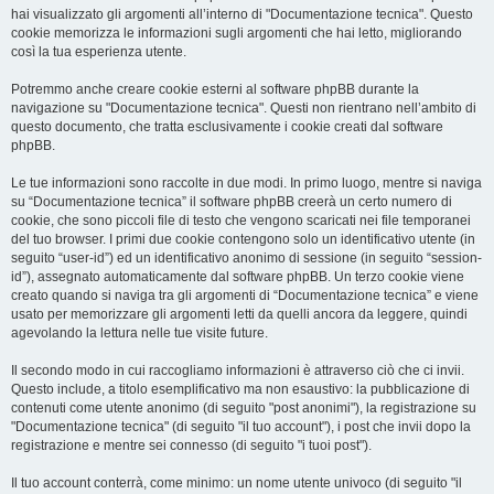
hai visualizzato gli argomenti all’interno di "Documentazione tecnica". Questo
cookie memorizza le informazioni sugli argomenti che hai letto, migliorando
così la tua esperienza utente.
Potremmo anche creare cookie esterni al software phpBB durante la
navigazione su "Documentazione tecnica". Questi non rientrano nell’ambito di
questo documento, che tratta esclusivamente i cookie creati dal software
phpBB.
Le tue informazioni sono raccolte in due modi. In primo luogo, mentre si naviga
su “Documentazione tecnica” il software phpBB creerà un certo numero di
cookie, che sono piccoli file di testo che vengono scaricati nei file temporanei
del tuo browser. I primi due cookie contengono solo un identificativo utente (in
seguito “user-id”) ed un identificativo anonimo di sessione (in seguito “session-
id”), assegnato automaticamente dal software phpBB. Un terzo cookie viene
creato quando si naviga tra gli argomenti di “Documentazione tecnica” e viene
usato per memorizzare gli argomenti letti da quelli ancora da leggere, quindi
agevolando la lettura nelle tue visite future.
Il secondo modo in cui raccogliamo informazioni è attraverso ciò che ci invii.
Questo include, a titolo esemplificativo ma non esaustivo: la pubblicazione di
contenuti come utente anonimo (di seguito "post anonimi"), la registrazione su
"Documentazione tecnica" (di seguito "il tuo account"), i post che invii dopo la
registrazione e mentre sei connesso (di seguito "i tuoi post").
Il tuo account conterrà, come minimo: un nome utente univoco (di seguito "il