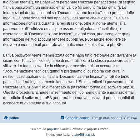
tuo nome utente"), una password personale utilizzata per accedere (di seguito
"la tua password"), un indirizzo email valido (di seguito "la tua email"). Le
informazioni del tuo account su "Documentazione tecnica" sono protette dalle
leggi sulla protezione dei dati applicabili nel paese che ci ospita. Qualsiasi
informazione richiesta durante la registrazione, oltre al nome utente, alla
password e all’indirizzo email, può essere obbligatoria o facoltativa, a
discrezione di "Documentazione tecnica". In ogni caso, puoi scegliere quali
informazioni del tuo account rendere pubbliche. Puoi anche scegliere se
ricevere o meno email generate automaticamente dal software phpBB.
La tua password viene memorizzata come hash unidirezionale per garantire la
sicurezza. Tuttavia, ti consigliamo di non riutilizzare la stessa password su più
siti web. La tua password è la chiave per accedere al tuo account su
"Documentazione tecnica", quindi ti preghiamo di custodirla con cura. In
nessun caso qualcuno affiliato a "Documentazione tecnica", phpBB o terze
parti ti chiederà legittimamente la password. Se dimentichi la password, puoi
utilizzare la funzione "Ho dimenticato la password" fornita dal software phpBB.
Questa procedura richiede l’inserimento del tuo nome utente e indirizzo email,
dopodiché il software phpBB genererà una nuova password per consentirti di
accedere nuovamente al tuo account.
Indice
Cancella cookie
Tutti gli orari sono
UTC+01:00
Creato da
phpBB
® Forum Software © phpBB Limited
Traduzione Italiana
phpBB-Italia.it