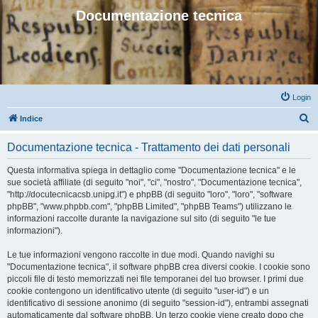
Documentazione tecnica
Login
C
Indice
e
Documentazione tecnica - Trattamento dei dati personali
r
c
Questa informativa spiega in dettaglio come "Documentazione tecnica" e le
sue società affiliate (di seguito "noi", "ci", "nostro", "Documentazione tecnica",
a
"http://docutecnicacsb.unipg.it") e phpBB (di seguito "loro", "loro", "software
phpBB", "www.phpbb.com", "phpBB Limited", "phpBB Teams") utilizzano le
informazioni raccolte durante la navigazione sul sito (di seguito "le tue
informazioni").
Le tue informazioni vengono raccolte in due modi. Quando navighi su
"Documentazione tecnica", il software phpBB crea diversi cookie. I cookie sono
piccoli file di testo memorizzati nei file temporanei del tuo browser. I primi due
cookie contengono un identificativo utente (di seguito "user-id") e un
identificativo di sessione anonimo (di seguito "session-id"), entrambi assegnati
automaticamente dal software phpBB. Un terzo cookie viene creato dopo che