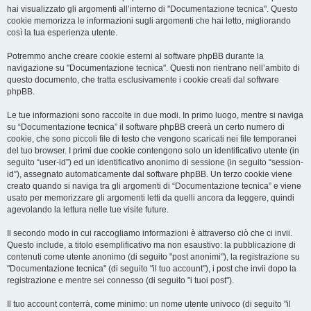
hai visualizzato gli argomenti all’interno di "Documentazione tecnica". Questo
cookie memorizza le informazioni sugli argomenti che hai letto, migliorando
così la tua esperienza utente.
Potremmo anche creare cookie esterni al software phpBB durante la
navigazione su "Documentazione tecnica". Questi non rientrano nell’ambito di
questo documento, che tratta esclusivamente i cookie creati dal software
phpBB.
Le tue informazioni sono raccolte in due modi. In primo luogo, mentre si naviga
su “Documentazione tecnica” il software phpBB creerà un certo numero di
cookie, che sono piccoli file di testo che vengono scaricati nei file temporanei
del tuo browser. I primi due cookie contengono solo un identificativo utente (in
seguito “user-id”) ed un identificativo anonimo di sessione (in seguito “session-
id”), assegnato automaticamente dal software phpBB. Un terzo cookie viene
creato quando si naviga tra gli argomenti di “Documentazione tecnica” e viene
usato per memorizzare gli argomenti letti da quelli ancora da leggere, quindi
agevolando la lettura nelle tue visite future.
Il secondo modo in cui raccogliamo informazioni è attraverso ciò che ci invii.
Questo include, a titolo esemplificativo ma non esaustivo: la pubblicazione di
contenuti come utente anonimo (di seguito "post anonimi"), la registrazione su
"Documentazione tecnica" (di seguito "il tuo account"), i post che invii dopo la
registrazione e mentre sei connesso (di seguito "i tuoi post").
Il tuo account conterrà, come minimo: un nome utente univoco (di seguito "il