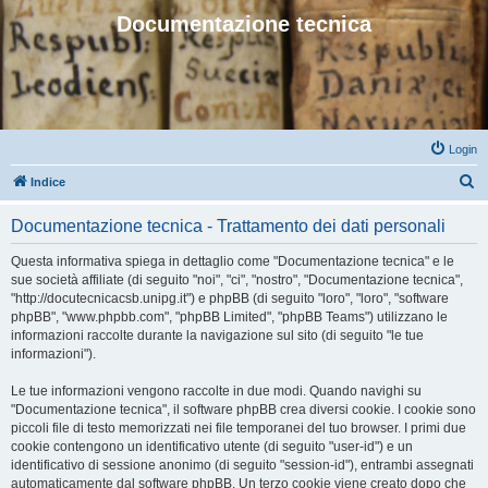
Documentazione tecnica
Login
C
Indice
e
Documentazione tecnica - Trattamento dei dati personali
r
c
Questa informativa spiega in dettaglio come "Documentazione tecnica" e le
sue società affiliate (di seguito "noi", "ci", "nostro", "Documentazione tecnica",
a
"http://docutecnicacsb.unipg.it") e phpBB (di seguito "loro", "loro", "software
phpBB", "www.phpbb.com", "phpBB Limited", "phpBB Teams") utilizzano le
informazioni raccolte durante la navigazione sul sito (di seguito "le tue
informazioni").
Le tue informazioni vengono raccolte in due modi. Quando navighi su
"Documentazione tecnica", il software phpBB crea diversi cookie. I cookie sono
piccoli file di testo memorizzati nei file temporanei del tuo browser. I primi due
cookie contengono un identificativo utente (di seguito "user-id") e un
identificativo di sessione anonimo (di seguito "session-id"), entrambi assegnati
automaticamente dal software phpBB. Un terzo cookie viene creato dopo che