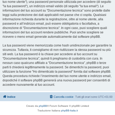
tuo nome utente"), una password personale utilizzata per accedere (di seguito
"la tua password"), un indirizzo email valido (di seguito "la tua email"). Le
informazioni del tuo account su "Documentazione tecnica" sono protette dalle
leggi sulla protezione dei dati applicabili nel paese che ci ospita. Qualsiasi
informazione richiesta durante la registrazione, oltre al nome utente, alla
password e all’indirizzo email, può essere obbligatoria o facoltativa, a
discrezione di "Documentazione tecnica". In ogni caso, puoi scegliere quali
informazioni del tuo account rendere pubbliche. Puoi anche scegliere se
ricevere o meno email generate automaticamente dal software phpBB.
La tua password viene memorizzata come hash unidirezionale per garantire la
sicurezza. Tuttavia, ti consigliamo di non riutilizzare la stessa password su più
siti web. La tua password è la chiave per accedere al tuo account su
"Documentazione tecnica", quindi ti preghiamo di custodirla con cura. In
nessun caso qualcuno affiliato a "Documentazione tecnica", phpBB o terze
parti ti chiederà legittimamente la password. Se dimentichi la password, puoi
utilizzare la funzione "Ho dimenticato la password" fornita dal software phpBB.
Questa procedura richiede l’inserimento del tuo nome utente e indirizzo email,
dopodiché il software phpBB genererà una nuova password per consentirti di
accedere nuovamente al tuo account.
Indice
Cancella cookie
Tutti gli orari sono
UTC+01:00
Creato da
phpBB
® Forum Software © phpBB Limited
Traduzione Italiana
phpBB-Italia.it