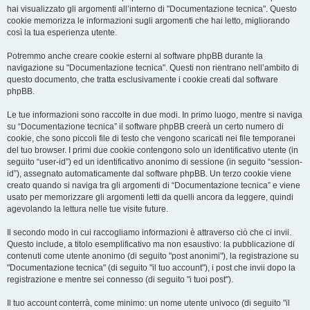
hai visualizzato gli argomenti all’interno di "Documentazione tecnica". Questo
cookie memorizza le informazioni sugli argomenti che hai letto, migliorando
così la tua esperienza utente.
Potremmo anche creare cookie esterni al software phpBB durante la
navigazione su "Documentazione tecnica". Questi non rientrano nell’ambito di
questo documento, che tratta esclusivamente i cookie creati dal software
phpBB.
Le tue informazioni sono raccolte in due modi. In primo luogo, mentre si naviga
su “Documentazione tecnica” il software phpBB creerà un certo numero di
cookie, che sono piccoli file di testo che vengono scaricati nei file temporanei
del tuo browser. I primi due cookie contengono solo un identificativo utente (in
seguito “user-id”) ed un identificativo anonimo di sessione (in seguito “session-
id”), assegnato automaticamente dal software phpBB. Un terzo cookie viene
creato quando si naviga tra gli argomenti di “Documentazione tecnica” e viene
usato per memorizzare gli argomenti letti da quelli ancora da leggere, quindi
agevolando la lettura nelle tue visite future.
Il secondo modo in cui raccogliamo informazioni è attraverso ciò che ci invii.
Questo include, a titolo esemplificativo ma non esaustivo: la pubblicazione di
contenuti come utente anonimo (di seguito "post anonimi"), la registrazione su
"Documentazione tecnica" (di seguito "il tuo account"), i post che invii dopo la
registrazione e mentre sei connesso (di seguito "i tuoi post").
Il tuo account conterrà, come minimo: un nome utente univoco (di seguito "il