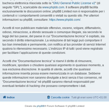
bacheca elettronica rilasciata sotto la "
GNU General Public License v2
" (di
seguito "GPL"), scaricabile da
www.phpbb.com
. Il software phpBB facilita
esclusivamente le discussioni online; phpBB Limited non è responsabile per i
contenuti o i comportamenti consentiti o vietati su questo sito. Per ulteriori
informazioni su phpBB, consultare:
https://www.phpbb.com/
.
Accetti di non pubblicare materiale offensivo, osceno, volgare, diffamatorio,
odioso, minaccioso, a sfondo sessuale o comunque illegale, sia secondo le
leggi del tuo paese, del paese in cui "Documentazione tecnica" è ospitato, sia
secondo il diritto internazionale. La violazione di tali leggi può comportare il
tuo ban immediato e permanente, con notifica al tuo provider di servizi Internet
qualora lo ritenessimo necessario. L’indirizzo IP di tutti i post viene registrato
per facilitare l’applicazione di queste condizioni.
Accetti che "Documentazione tecnica" si riservi il diritto di rimuovere,
modificare, spostare o chiudere qualsiasi argomento in qualsiasi momento, a
sua esclusiva discrezione. In qualità di utente, accetti che qualsiasi
informazione inserita possa essere memorizzata in un database. Sebbene
queste informazioni non saranno divulgate a terzi senza il tuo consenso, né
"Documentazione tecnica" né phpBB saranno ritenuti responsabili per
eventuali tentativi di hacking che possano compromettere i dati.
Indice
Cancella cookie
Tutti gli orari sono
UTC+01:00
Creato da
phpBB
® Forum Software © phpBB Limited