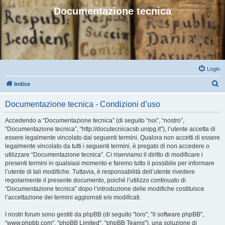
Documentazione tecnica
Login
C
Indice
e
Documentazione tecnica - Condizioni d’uso
r
c
Accedendo a “Documentazione tecnica” (di seguito “noi”, “nostro”,
“Documentazione tecnica”, “http://docutecnicacsb.unipg.it”), l’utente accetta di
a
essere legalmente vincolato dai seguenti termini. Qualora non accetti di essere
legalmente vincolato da tutti i seguenti termini, è pregato di non accedere o
utilizzare “Documentazione tecnica”. Ci riserviamo il diritto di modificare i
presenti termini in qualsiasi momento e faremo tutto il possibile per informare
l’utente di tali modifiche. Tuttavia, è responsabilità dell’utente rivedere
regolarmente il presente documento, poiché l’utilizzo continuato di
“Documentazione tecnica” dopo l’introduzione delle modifiche costituisce
l’accettazione dei termini aggiornati e/o modificati.
I nostri forum sono gestiti da phpBB (di seguito "loro", "il software phpBB",
"www.phpbb.com", "phpBB Limited", "phpBB Teams"), una soluzione di