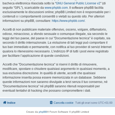
bacheca elettronica rilasciata sotto la "
GNU General Public License v2
" (di
seguito "GPL"), scaricabile da
www.phpbb.com
. Il software phpBB facilita
esclusivamente le discussioni online; phpBB Limited non è responsabile per i
contenuti o i comportamenti consentiti o vietati su questo sito. Per ulteriori
informazioni su phpBB, consultare:
https://www.phpbb.com/
.
Accetti di non pubblicare materiale offensivo, osceno, volgare, diffamatorio,
odioso, minaccioso, a sfondo sessuale o comunque illegale, sia secondo le
leggi del tuo paese, del paese in cui "Documentazione tecnica" è ospitato, sia
secondo il diritto internazionale. La violazione di tali leggi può comportare il
tuo ban immediato e permanente, con notifica al tuo provider di servizi Internet
qualora lo ritenessimo necessario. L’indirizzo IP di tutti i post viene registrato
per facilitare l’applicazione di queste condizioni.
Accetti che "Documentazione tecnica" si riservi il diritto di rimuovere,
modificare, spostare o chiudere qualsiasi argomento in qualsiasi momento, a
sua esclusiva discrezione. In qualità di utente, accetti che qualsiasi
informazione inserita possa essere memorizzata in un database. Sebbene
queste informazioni non saranno divulgate a terzi senza il tuo consenso, né
"Documentazione tecnica" né phpBB saranno ritenuti responsabili per
eventuali tentativi di hacking che possano compromettere i dati.
Indice
Cancella cookie
Tutti gli orari sono
UTC+01:00
Creato da
phpBB
® Forum Software © phpBB Limited