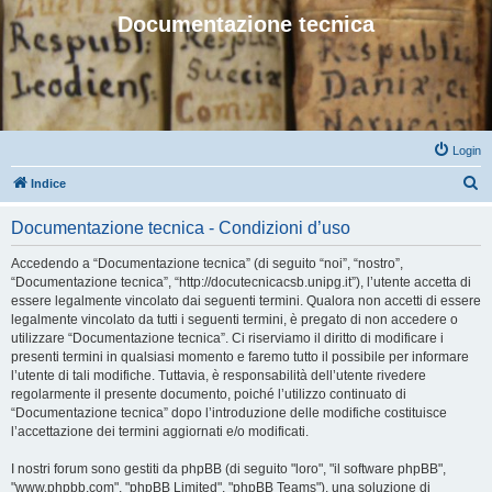
Documentazione tecnica
Login
C
Indice
e
Documentazione tecnica - Condizioni d’uso
r
c
Accedendo a “Documentazione tecnica” (di seguito “noi”, “nostro”,
“Documentazione tecnica”, “http://docutecnicacsb.unipg.it”), l’utente accetta di
a
essere legalmente vincolato dai seguenti termini. Qualora non accetti di essere
legalmente vincolato da tutti i seguenti termini, è pregato di non accedere o
utilizzare “Documentazione tecnica”. Ci riserviamo il diritto di modificare i
presenti termini in qualsiasi momento e faremo tutto il possibile per informare
l’utente di tali modifiche. Tuttavia, è responsabilità dell’utente rivedere
regolarmente il presente documento, poiché l’utilizzo continuato di
“Documentazione tecnica” dopo l’introduzione delle modifiche costituisce
l’accettazione dei termini aggiornati e/o modificati.
I nostri forum sono gestiti da phpBB (di seguito "loro", "il software phpBB",
"www.phpbb.com", "phpBB Limited", "phpBB Teams"), una soluzione di