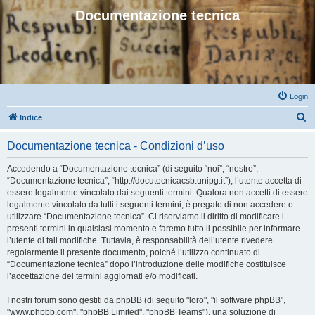
Documentazione tecnica
Login
C
Indice
e
Documentazione tecnica - Condizioni d’uso
r
c
Accedendo a “Documentazione tecnica” (di seguito “noi”, “nostro”,
“Documentazione tecnica”, “http://docutecnicacsb.unipg.it”), l’utente accetta di
a
essere legalmente vincolato dai seguenti termini. Qualora non accetti di essere
legalmente vincolato da tutti i seguenti termini, è pregato di non accedere o
utilizzare “Documentazione tecnica”. Ci riserviamo il diritto di modificare i
presenti termini in qualsiasi momento e faremo tutto il possibile per informare
l’utente di tali modifiche. Tuttavia, è responsabilità dell’utente rivedere
regolarmente il presente documento, poiché l’utilizzo continuato di
“Documentazione tecnica” dopo l’introduzione delle modifiche costituisce
l’accettazione dei termini aggiornati e/o modificati.
I nostri forum sono gestiti da phpBB (di seguito "loro", "il software phpBB",
"www.phpbb.com", "phpBB Limited", "phpBB Teams"), una soluzione di