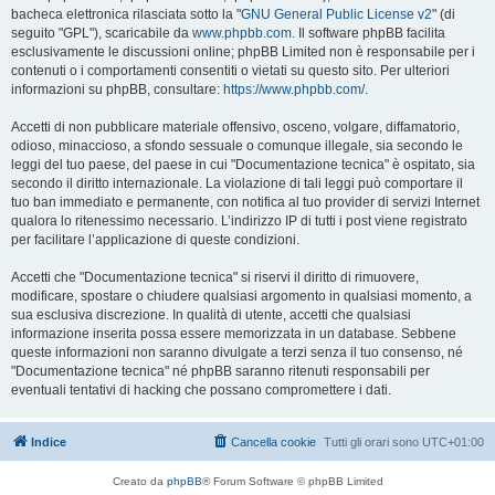
bacheca elettronica rilasciata sotto la "
GNU General Public License v2
" (di
seguito "GPL"), scaricabile da
www.phpbb.com
. Il software phpBB facilita
esclusivamente le discussioni online; phpBB Limited non è responsabile per i
contenuti o i comportamenti consentiti o vietati su questo sito. Per ulteriori
informazioni su phpBB, consultare:
https://www.phpbb.com/
.
Accetti di non pubblicare materiale offensivo, osceno, volgare, diffamatorio,
odioso, minaccioso, a sfondo sessuale o comunque illegale, sia secondo le
leggi del tuo paese, del paese in cui "Documentazione tecnica" è ospitato, sia
secondo il diritto internazionale. La violazione di tali leggi può comportare il
tuo ban immediato e permanente, con notifica al tuo provider di servizi Internet
qualora lo ritenessimo necessario. L’indirizzo IP di tutti i post viene registrato
per facilitare l’applicazione di queste condizioni.
Accetti che "Documentazione tecnica" si riservi il diritto di rimuovere,
modificare, spostare o chiudere qualsiasi argomento in qualsiasi momento, a
sua esclusiva discrezione. In qualità di utente, accetti che qualsiasi
informazione inserita possa essere memorizzata in un database. Sebbene
queste informazioni non saranno divulgate a terzi senza il tuo consenso, né
"Documentazione tecnica" né phpBB saranno ritenuti responsabili per
eventuali tentativi di hacking che possano compromettere i dati.
Indice
Cancella cookie
Tutti gli orari sono
UTC+01:00
Creato da
phpBB
® Forum Software © phpBB Limited