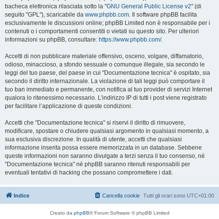
bacheca elettronica rilasciata sotto la "
GNU General Public License v2
" (di
seguito "GPL"), scaricabile da
www.phpbb.com
. Il software phpBB facilita
esclusivamente le discussioni online; phpBB Limited non è responsabile per i
contenuti o i comportamenti consentiti o vietati su questo sito. Per ulteriori
informazioni su phpBB, consultare:
https://www.phpbb.com/
.
Accetti di non pubblicare materiale offensivo, osceno, volgare, diffamatorio,
odioso, minaccioso, a sfondo sessuale o comunque illegale, sia secondo le
leggi del tuo paese, del paese in cui "Documentazione tecnica" è ospitato, sia
secondo il diritto internazionale. La violazione di tali leggi può comportare il
tuo ban immediato e permanente, con notifica al tuo provider di servizi Internet
qualora lo ritenessimo necessario. L’indirizzo IP di tutti i post viene registrato
per facilitare l’applicazione di queste condizioni.
Accetti che "Documentazione tecnica" si riservi il diritto di rimuovere,
modificare, spostare o chiudere qualsiasi argomento in qualsiasi momento, a
sua esclusiva discrezione. In qualità di utente, accetti che qualsiasi
informazione inserita possa essere memorizzata in un database. Sebbene
queste informazioni non saranno divulgate a terzi senza il tuo consenso, né
"Documentazione tecnica" né phpBB saranno ritenuti responsabili per
eventuali tentativi di hacking che possano compromettere i dati.
Indice
Cancella cookie
Tutti gli orari sono
UTC+01:00
Creato da
phpBB
® Forum Software © phpBB Limited