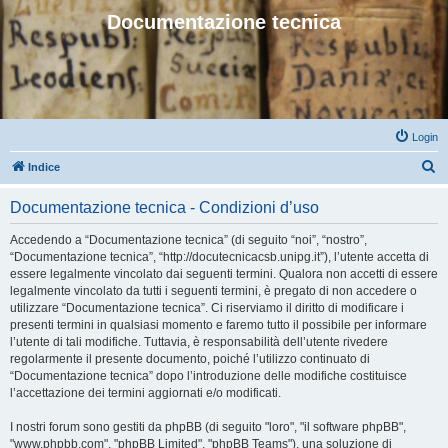
Documentazione tecnica
Login
C
Indice
e
Documentazione tecnica - Condizioni d’uso
r
c
Accedendo a “Documentazione tecnica” (di seguito “noi”, “nostro”,
“Documentazione tecnica”, “http://docutecnicacsb.unipg.it”), l’utente accetta di
a
essere legalmente vincolato dai seguenti termini. Qualora non accetti di essere
legalmente vincolato da tutti i seguenti termini, è pregato di non accedere o
utilizzare “Documentazione tecnica”. Ci riserviamo il diritto di modificare i
presenti termini in qualsiasi momento e faremo tutto il possibile per informare
l’utente di tali modifiche. Tuttavia, è responsabilità dell’utente rivedere
regolarmente il presente documento, poiché l’utilizzo continuato di
“Documentazione tecnica” dopo l’introduzione delle modifiche costituisce
l’accettazione dei termini aggiornati e/o modificati.
I nostri forum sono gestiti da phpBB (di seguito "loro", "il software phpBB",
"www.phpbb.com", "phpBB Limited", "phpBB Teams"), una soluzione di