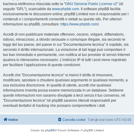
bacheca elettronica rilasciata sotto la "
GNU General Public License v2
" (di
seguito "GPL"), scaricabile da
www.phpbb.com
. Il software phpBB facilita
esclusivamente le discussioni online; phpBB Limited non è responsabile per i
contenuti o i comportamenti consentiti o vietati su questo sito. Per ulteriori
informazioni su phpBB, consultare:
https://www.phpbb.com/
.
Accetti di non pubblicare materiale offensivo, osceno, volgare, diffamatorio,
odioso, minaccioso, a sfondo sessuale o comunque illegale, sia secondo le
leggi del tuo paese, del paese in cui "Documentazione tecnica" è ospitato, sia
secondo il diritto internazionale. La violazione di tali leggi può comportare il
tuo ban immediato e permanente, con notifica al tuo provider di servizi Internet
qualora lo ritenessimo necessario. L’indirizzo IP di tutti i post viene registrato
per facilitare l’applicazione di queste condizioni.
Accetti che "Documentazione tecnica" si riservi il diritto di rimuovere,
modificare, spostare o chiudere qualsiasi argomento in qualsiasi momento, a
sua esclusiva discrezione. In qualità di utente, accetti che qualsiasi
informazione inserita possa essere memorizzata in un database. Sebbene
queste informazioni non saranno divulgate a terzi senza il tuo consenso, né
"Documentazione tecnica" né phpBB saranno ritenuti responsabili per
eventuali tentativi di hacking che possano compromettere i dati.
Indice
Cancella cookie
Tutti gli orari sono
UTC+01:00
Creato da
phpBB
® Forum Software © phpBB Limited