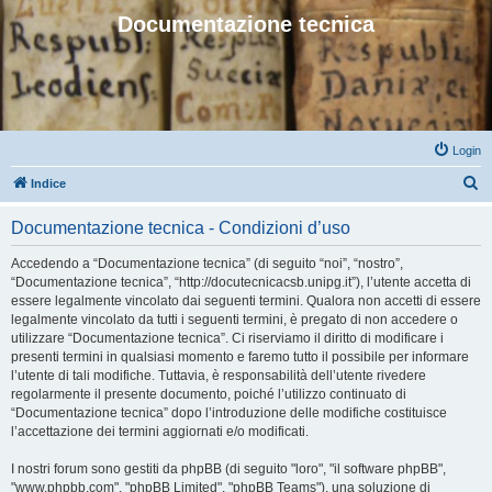
Documentazione tecnica
Login
C
Indice
e
Documentazione tecnica - Condizioni d’uso
r
c
Accedendo a “Documentazione tecnica” (di seguito “noi”, “nostro”,
“Documentazione tecnica”, “http://docutecnicacsb.unipg.it”), l’utente accetta di
a
essere legalmente vincolato dai seguenti termini. Qualora non accetti di essere
legalmente vincolato da tutti i seguenti termini, è pregato di non accedere o
utilizzare “Documentazione tecnica”. Ci riserviamo il diritto di modificare i
presenti termini in qualsiasi momento e faremo tutto il possibile per informare
l’utente di tali modifiche. Tuttavia, è responsabilità dell’utente rivedere
regolarmente il presente documento, poiché l’utilizzo continuato di
“Documentazione tecnica” dopo l’introduzione delle modifiche costituisce
l’accettazione dei termini aggiornati e/o modificati.
I nostri forum sono gestiti da phpBB (di seguito "loro", "il software phpBB",
"www.phpbb.com", "phpBB Limited", "phpBB Teams"), una soluzione di