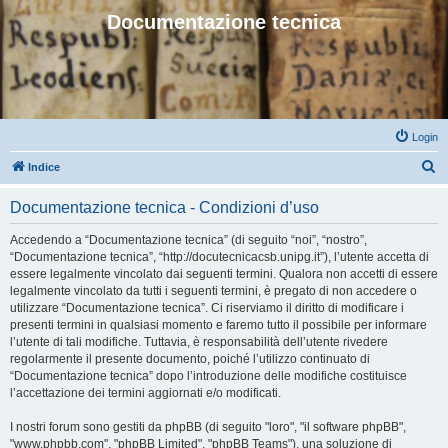
Documentazione tecnica
Login
C
Indice
e
Documentazione tecnica - Condizioni d’uso
r
c
Accedendo a “Documentazione tecnica” (di seguito “noi”, “nostro”,
“Documentazione tecnica”, “http://docutecnicacsb.unipg.it”), l’utente accetta di
a
essere legalmente vincolato dai seguenti termini. Qualora non accetti di essere
legalmente vincolato da tutti i seguenti termini, è pregato di non accedere o
utilizzare “Documentazione tecnica”. Ci riserviamo il diritto di modificare i
presenti termini in qualsiasi momento e faremo tutto il possibile per informare
l’utente di tali modifiche. Tuttavia, è responsabilità dell’utente rivedere
regolarmente il presente documento, poiché l’utilizzo continuato di
“Documentazione tecnica” dopo l’introduzione delle modifiche costituisce
l’accettazione dei termini aggiornati e/o modificati.
I nostri forum sono gestiti da phpBB (di seguito "loro", "il software phpBB",
"www.phpbb.com", "phpBB Limited", "phpBB Teams"), una soluzione di