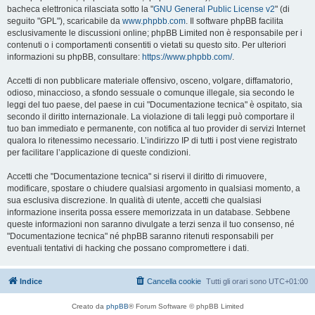
bacheca elettronica rilasciata sotto la "
GNU General Public License v2
" (di
seguito "GPL"), scaricabile da
www.phpbb.com
. Il software phpBB facilita
esclusivamente le discussioni online; phpBB Limited non è responsabile per i
contenuti o i comportamenti consentiti o vietati su questo sito. Per ulteriori
informazioni su phpBB, consultare:
https://www.phpbb.com/
.
Accetti di non pubblicare materiale offensivo, osceno, volgare, diffamatorio,
odioso, minaccioso, a sfondo sessuale o comunque illegale, sia secondo le
leggi del tuo paese, del paese in cui "Documentazione tecnica" è ospitato, sia
secondo il diritto internazionale. La violazione di tali leggi può comportare il
tuo ban immediato e permanente, con notifica al tuo provider di servizi Internet
qualora lo ritenessimo necessario. L’indirizzo IP di tutti i post viene registrato
per facilitare l’applicazione di queste condizioni.
Accetti che "Documentazione tecnica" si riservi il diritto di rimuovere,
modificare, spostare o chiudere qualsiasi argomento in qualsiasi momento, a
sua esclusiva discrezione. In qualità di utente, accetti che qualsiasi
informazione inserita possa essere memorizzata in un database. Sebbene
queste informazioni non saranno divulgate a terzi senza il tuo consenso, né
"Documentazione tecnica" né phpBB saranno ritenuti responsabili per
eventuali tentativi di hacking che possano compromettere i dati.
Indice
Cancella cookie
Tutti gli orari sono
UTC+01:00
Creato da
phpBB
® Forum Software © phpBB Limited