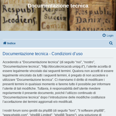
Documentazione tecnica
Login
C
Indice
e
Documentazione tecnica - Condizioni d’uso
r
c
Accedendo a “Documentazione tecnica” (di seguito “noi”, “nostro”,
“Documentazione tecnica”, “http://docutecnicacsb.unipg.it”), l’utente accetta di
a
essere legalmente vincolato dai seguenti termini. Qualora non accetti di essere
legalmente vincolato da tutti i seguenti termini, è pregato di non accedere o
utilizzare “Documentazione tecnica”. Ci riserviamo il diritto di modificare i
presenti termini in qualsiasi momento e faremo tutto il possibile per informare
l’utente di tali modifiche. Tuttavia, è responsabilità dell’utente rivedere
regolarmente il presente documento, poiché l’utilizzo continuato di
“Documentazione tecnica” dopo l’introduzione delle modifiche costituisce
l’accettazione dei termini aggiornati e/o modificati.
I nostri forum sono gestiti da phpBB (di seguito "loro", "il software phpBB",
"www.phpbb.com", "phpBB Limited", "phpBB Teams"), una soluzione di