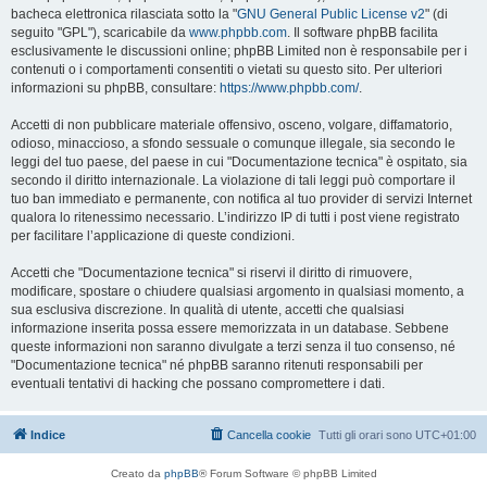
bacheca elettronica rilasciata sotto la "
GNU General Public License v2
" (di
seguito "GPL"), scaricabile da
www.phpbb.com
. Il software phpBB facilita
esclusivamente le discussioni online; phpBB Limited non è responsabile per i
contenuti o i comportamenti consentiti o vietati su questo sito. Per ulteriori
informazioni su phpBB, consultare:
https://www.phpbb.com/
.
Accetti di non pubblicare materiale offensivo, osceno, volgare, diffamatorio,
odioso, minaccioso, a sfondo sessuale o comunque illegale, sia secondo le
leggi del tuo paese, del paese in cui "Documentazione tecnica" è ospitato, sia
secondo il diritto internazionale. La violazione di tali leggi può comportare il
tuo ban immediato e permanente, con notifica al tuo provider di servizi Internet
qualora lo ritenessimo necessario. L’indirizzo IP di tutti i post viene registrato
per facilitare l’applicazione di queste condizioni.
Accetti che "Documentazione tecnica" si riservi il diritto di rimuovere,
modificare, spostare o chiudere qualsiasi argomento in qualsiasi momento, a
sua esclusiva discrezione. In qualità di utente, accetti che qualsiasi
informazione inserita possa essere memorizzata in un database. Sebbene
queste informazioni non saranno divulgate a terzi senza il tuo consenso, né
"Documentazione tecnica" né phpBB saranno ritenuti responsabili per
eventuali tentativi di hacking che possano compromettere i dati.
Indice
Cancella cookie
Tutti gli orari sono
UTC+01:00
Creato da
phpBB
® Forum Software © phpBB Limited