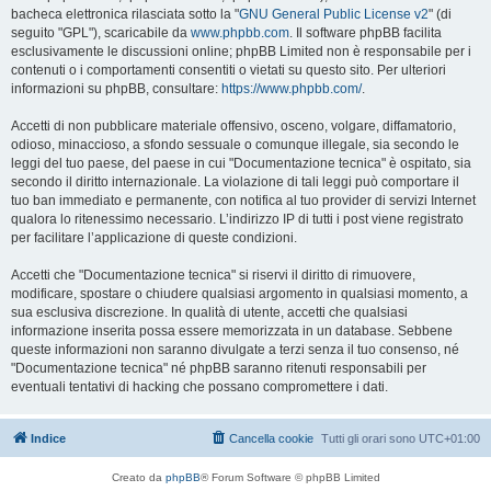
bacheca elettronica rilasciata sotto la "
GNU General Public License v2
" (di
seguito "GPL"), scaricabile da
www.phpbb.com
. Il software phpBB facilita
esclusivamente le discussioni online; phpBB Limited non è responsabile per i
contenuti o i comportamenti consentiti o vietati su questo sito. Per ulteriori
informazioni su phpBB, consultare:
https://www.phpbb.com/
.
Accetti di non pubblicare materiale offensivo, osceno, volgare, diffamatorio,
odioso, minaccioso, a sfondo sessuale o comunque illegale, sia secondo le
leggi del tuo paese, del paese in cui "Documentazione tecnica" è ospitato, sia
secondo il diritto internazionale. La violazione di tali leggi può comportare il
tuo ban immediato e permanente, con notifica al tuo provider di servizi Internet
qualora lo ritenessimo necessario. L’indirizzo IP di tutti i post viene registrato
per facilitare l’applicazione di queste condizioni.
Accetti che "Documentazione tecnica" si riservi il diritto di rimuovere,
modificare, spostare o chiudere qualsiasi argomento in qualsiasi momento, a
sua esclusiva discrezione. In qualità di utente, accetti che qualsiasi
informazione inserita possa essere memorizzata in un database. Sebbene
queste informazioni non saranno divulgate a terzi senza il tuo consenso, né
"Documentazione tecnica" né phpBB saranno ritenuti responsabili per
eventuali tentativi di hacking che possano compromettere i dati.
Indice
Cancella cookie
Tutti gli orari sono
UTC+01:00
Creato da
phpBB
® Forum Software © phpBB Limited