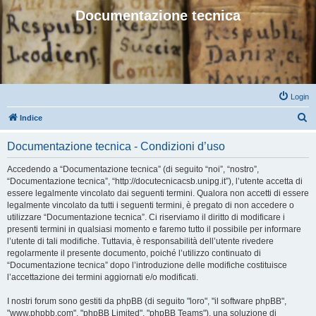
Documentazione tecnica
Login
C
Indice
e
Documentazione tecnica - Condizioni d’uso
r
c
Accedendo a “Documentazione tecnica” (di seguito “noi”, “nostro”,
“Documentazione tecnica”, “http://docutecnicacsb.unipg.it”), l’utente accetta di
a
essere legalmente vincolato dai seguenti termini. Qualora non accetti di essere
legalmente vincolato da tutti i seguenti termini, è pregato di non accedere o
utilizzare “Documentazione tecnica”. Ci riserviamo il diritto di modificare i
presenti termini in qualsiasi momento e faremo tutto il possibile per informare
l’utente di tali modifiche. Tuttavia, è responsabilità dell’utente rivedere
regolarmente il presente documento, poiché l’utilizzo continuato di
“Documentazione tecnica” dopo l’introduzione delle modifiche costituisce
l’accettazione dei termini aggiornati e/o modificati.
I nostri forum sono gestiti da phpBB (di seguito "loro", "il software phpBB",
"www.phpbb.com", "phpBB Limited", "phpBB Teams"), una soluzione di