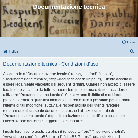
Documentazione tecnica
Login
C
Indice
e
Documentazione tecnica - Condizioni d’uso
r
c
Accedendo a “Documentazione tecnica” (di seguito “noi”, “nostro”,
“Documentazione tecnica”, “http://docutecnicacsb.unipg.it”), l’utente accetta di
a
essere legalmente vincolato dai seguenti termini. Qualora non accetti di essere
legalmente vincolato da tutti i seguenti termini, è pregato di non accedere o
utilizzare “Documentazione tecnica”. Ci riserviamo il diritto di modificare i
presenti termini in qualsiasi momento e faremo tutto il possibile per informare
l’utente di tali modifiche. Tuttavia, è responsabilità dell’utente rivedere
regolarmente il presente documento, poiché l’utilizzo continuato di
“Documentazione tecnica” dopo l’introduzione delle modifiche costituisce
l’accettazione dei termini aggiornati e/o modificati.
I nostri forum sono gestiti da phpBB (di seguito "loro", "il software phpBB",
"www.phpbb.com", "phpBB Limited", "phpBB Teams"), una soluzione di