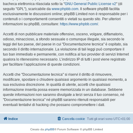
bacheca elettronica rilasciata sotto la "
GNU General Public License v2
" (di
seguito "GPL"), scaricabile da
www.phpbb.com
. Il software phpBB facilita
esclusivamente le discussioni online; phpBB Limited non è responsabile per i
contenuti o i comportamenti consentiti o vietati su questo sito. Per ulteriori
informazioni su phpBB, consultare:
https://www.phpbb.com/
.
Accetti di non pubblicare materiale offensivo, osceno, volgare, diffamatorio,
odioso, minaccioso, a sfondo sessuale o comunque illegale, sia secondo le
leggi del tuo paese, del paese in cui "Documentazione tecnica" è ospitato, sia
secondo il diritto internazionale. La violazione di tali leggi può comportare il
tuo ban immediato e permanente, con notifica al tuo provider di servizi Internet
qualora lo ritenessimo necessario. L’indirizzo IP di tutti i post viene registrato
per facilitare l’applicazione di queste condizioni.
Accetti che "Documentazione tecnica" si riservi il diritto di rimuovere,
modificare, spostare o chiudere qualsiasi argomento in qualsiasi momento, a
sua esclusiva discrezione. In qualità di utente, accetti che qualsiasi
informazione inserita possa essere memorizzata in un database. Sebbene
queste informazioni non saranno divulgate a terzi senza il tuo consenso, né
"Documentazione tecnica" né phpBB saranno ritenuti responsabili per
eventuali tentativi di hacking che possano compromettere i dati.
Indice
Cancella cookie
Tutti gli orari sono
UTC+01:00
Creato da
phpBB
® Forum Software © phpBB Limited