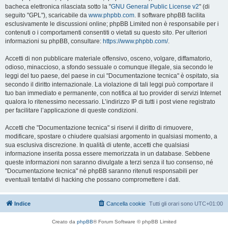
bacheca elettronica rilasciata sotto la "
GNU General Public License v2
" (di
seguito "GPL"), scaricabile da
www.phpbb.com
. Il software phpBB facilita
esclusivamente le discussioni online; phpBB Limited non è responsabile per i
contenuti o i comportamenti consentiti o vietati su questo sito. Per ulteriori
informazioni su phpBB, consultare:
https://www.phpbb.com/
.
Accetti di non pubblicare materiale offensivo, osceno, volgare, diffamatorio,
odioso, minaccioso, a sfondo sessuale o comunque illegale, sia secondo le
leggi del tuo paese, del paese in cui "Documentazione tecnica" è ospitato, sia
secondo il diritto internazionale. La violazione di tali leggi può comportare il
tuo ban immediato e permanente, con notifica al tuo provider di servizi Internet
qualora lo ritenessimo necessario. L’indirizzo IP di tutti i post viene registrato
per facilitare l’applicazione di queste condizioni.
Accetti che "Documentazione tecnica" si riservi il diritto di rimuovere,
modificare, spostare o chiudere qualsiasi argomento in qualsiasi momento, a
sua esclusiva discrezione. In qualità di utente, accetti che qualsiasi
informazione inserita possa essere memorizzata in un database. Sebbene
queste informazioni non saranno divulgate a terzi senza il tuo consenso, né
"Documentazione tecnica" né phpBB saranno ritenuti responsabili per
eventuali tentativi di hacking che possano compromettere i dati.
Indice
Cancella cookie
Tutti gli orari sono
UTC+01:00
Creato da
phpBB
® Forum Software © phpBB Limited