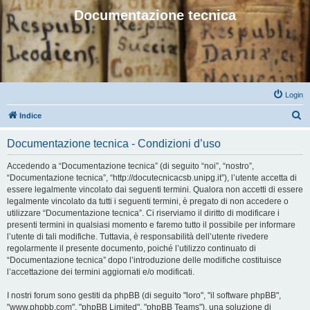
Documentazione tecnica
Login
C
Indice
e
Documentazione tecnica - Condizioni d’uso
r
c
Accedendo a “Documentazione tecnica” (di seguito “noi”, “nostro”,
“Documentazione tecnica”, “http://docutecnicacsb.unipg.it”), l’utente accetta di
a
essere legalmente vincolato dai seguenti termini. Qualora non accetti di essere
legalmente vincolato da tutti i seguenti termini, è pregato di non accedere o
utilizzare “Documentazione tecnica”. Ci riserviamo il diritto di modificare i
presenti termini in qualsiasi momento e faremo tutto il possibile per informare
l’utente di tali modifiche. Tuttavia, è responsabilità dell’utente rivedere
regolarmente il presente documento, poiché l’utilizzo continuato di
“Documentazione tecnica” dopo l’introduzione delle modifiche costituisce
l’accettazione dei termini aggiornati e/o modificati.
I nostri forum sono gestiti da phpBB (di seguito "loro", "il software phpBB",
"www.phpbb.com", "phpBB Limited", "phpBB Teams"), una soluzione di