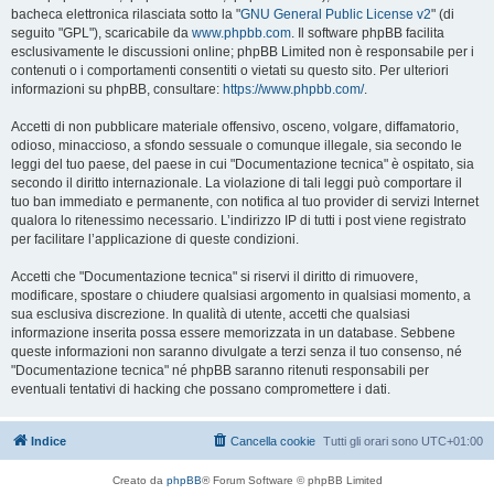
bacheca elettronica rilasciata sotto la "
GNU General Public License v2
" (di
seguito "GPL"), scaricabile da
www.phpbb.com
. Il software phpBB facilita
esclusivamente le discussioni online; phpBB Limited non è responsabile per i
contenuti o i comportamenti consentiti o vietati su questo sito. Per ulteriori
informazioni su phpBB, consultare:
https://www.phpbb.com/
.
Accetti di non pubblicare materiale offensivo, osceno, volgare, diffamatorio,
odioso, minaccioso, a sfondo sessuale o comunque illegale, sia secondo le
leggi del tuo paese, del paese in cui "Documentazione tecnica" è ospitato, sia
secondo il diritto internazionale. La violazione di tali leggi può comportare il
tuo ban immediato e permanente, con notifica al tuo provider di servizi Internet
qualora lo ritenessimo necessario. L’indirizzo IP di tutti i post viene registrato
per facilitare l’applicazione di queste condizioni.
Accetti che "Documentazione tecnica" si riservi il diritto di rimuovere,
modificare, spostare o chiudere qualsiasi argomento in qualsiasi momento, a
sua esclusiva discrezione. In qualità di utente, accetti che qualsiasi
informazione inserita possa essere memorizzata in un database. Sebbene
queste informazioni non saranno divulgate a terzi senza il tuo consenso, né
"Documentazione tecnica" né phpBB saranno ritenuti responsabili per
eventuali tentativi di hacking che possano compromettere i dati.
Indice
Cancella cookie
Tutti gli orari sono
UTC+01:00
Creato da
phpBB
® Forum Software © phpBB Limited