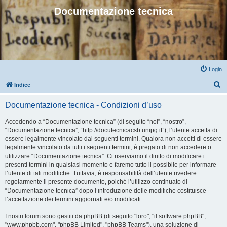
Documentazione tecnica
Login
C
Indice
e
Documentazione tecnica - Condizioni d’uso
r
c
Accedendo a “Documentazione tecnica” (di seguito “noi”, “nostro”,
“Documentazione tecnica”, “http://docutecnicacsb.unipg.it”), l’utente accetta di
a
essere legalmente vincolato dai seguenti termini. Qualora non accetti di essere
legalmente vincolato da tutti i seguenti termini, è pregato di non accedere o
utilizzare “Documentazione tecnica”. Ci riserviamo il diritto di modificare i
presenti termini in qualsiasi momento e faremo tutto il possibile per informare
l’utente di tali modifiche. Tuttavia, è responsabilità dell’utente rivedere
regolarmente il presente documento, poiché l’utilizzo continuato di
“Documentazione tecnica” dopo l’introduzione delle modifiche costituisce
l’accettazione dei termini aggiornati e/o modificati.
I nostri forum sono gestiti da phpBB (di seguito "loro", "il software phpBB",
"www.phpbb.com", "phpBB Limited", "phpBB Teams"), una soluzione di