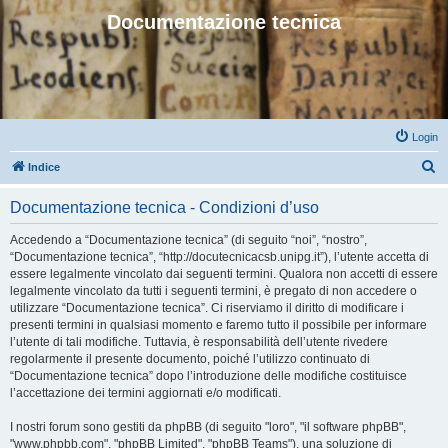
Documentazione tecnica
Login
C
Indice
e
Documentazione tecnica - Condizioni d’uso
r
c
Accedendo a “Documentazione tecnica” (di seguito “noi”, “nostro”,
“Documentazione tecnica”, “http://docutecnicacsb.unipg.it”), l’utente accetta di
a
essere legalmente vincolato dai seguenti termini. Qualora non accetti di essere
legalmente vincolato da tutti i seguenti termini, è pregato di non accedere o
utilizzare “Documentazione tecnica”. Ci riserviamo il diritto di modificare i
presenti termini in qualsiasi momento e faremo tutto il possibile per informare
l’utente di tali modifiche. Tuttavia, è responsabilità dell’utente rivedere
regolarmente il presente documento, poiché l’utilizzo continuato di
“Documentazione tecnica” dopo l’introduzione delle modifiche costituisce
l’accettazione dei termini aggiornati e/o modificati.
I nostri forum sono gestiti da phpBB (di seguito "loro", "il software phpBB",
"www.phpbb.com", "phpBB Limited", "phpBB Teams"), una soluzione di