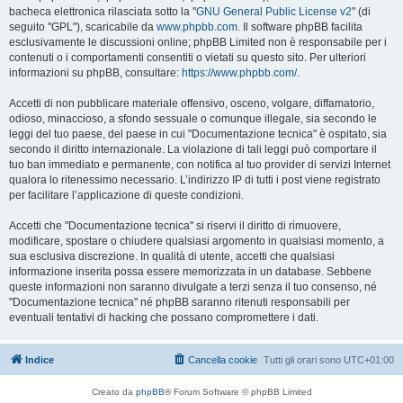
bacheca elettronica rilasciata sotto la "
GNU General Public License v2
" (di
seguito "GPL"), scaricabile da
www.phpbb.com
. Il software phpBB facilita
esclusivamente le discussioni online; phpBB Limited non è responsabile per i
contenuti o i comportamenti consentiti o vietati su questo sito. Per ulteriori
informazioni su phpBB, consultare:
https://www.phpbb.com/
.
Accetti di non pubblicare materiale offensivo, osceno, volgare, diffamatorio,
odioso, minaccioso, a sfondo sessuale o comunque illegale, sia secondo le
leggi del tuo paese, del paese in cui "Documentazione tecnica" è ospitato, sia
secondo il diritto internazionale. La violazione di tali leggi può comportare il
tuo ban immediato e permanente, con notifica al tuo provider di servizi Internet
qualora lo ritenessimo necessario. L’indirizzo IP di tutti i post viene registrato
per facilitare l’applicazione di queste condizioni.
Accetti che "Documentazione tecnica" si riservi il diritto di rimuovere,
modificare, spostare o chiudere qualsiasi argomento in qualsiasi momento, a
sua esclusiva discrezione. In qualità di utente, accetti che qualsiasi
informazione inserita possa essere memorizzata in un database. Sebbene
queste informazioni non saranno divulgate a terzi senza il tuo consenso, né
"Documentazione tecnica" né phpBB saranno ritenuti responsabili per
eventuali tentativi di hacking che possano compromettere i dati.
Indice
Cancella cookie
Tutti gli orari sono
UTC+01:00
Creato da
phpBB
® Forum Software © phpBB Limited