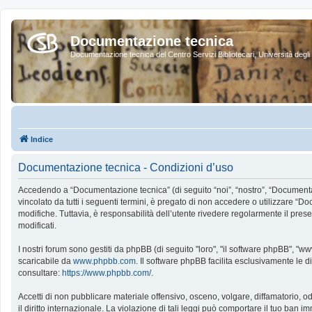
Documentazione tecnica
Documentazione tecnica del Centro Servizi Bibliotecari, Università degli 
Indice
Documentazione tecnica - Condizioni d’uso
Accedendo a “Documentazione tecnica” (di seguito “noi”, “nostro”, “Documentazi
vincolato da tutti i seguenti termini, è pregato di non accedere o utilizzare “Doc
modifiche. Tuttavia, è responsabilità dell’utente rivedere regolarmente il pres
modificati.
I nostri forum sono gestiti da phpBB (di seguito "loro", "il software phpBB", "
scaricabile da
www.phpbb.com
. Il software phpBB facilita esclusivamente le d
consultare:
https://www.phpbb.com/
.
Accetti di non pubblicare materiale offensivo, osceno, volgare, diffamatorio,
il diritto internazionale. La violazione di tali leggi può comportare il tuo ban im