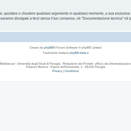
are, spostare o chiudere qualsiasi argomento in qualsiasi momento, a sua esclusiva d
anno divulgate a terzi senza il tuo consenso, né "Documentazione tecnica" né php
Creato da
phpBB
® Forum Software © phpBB Limited
Traduzione Italiana
phpBB-Italia.it
Bibliotecari - Università degli Studi di Perugia - Redazione del Portale: ufficio.csb.informatizzazion
Palazzo Murena - Piazza dell'Università, 1 - 06100 Perugia
Privacy
|
Condizioni