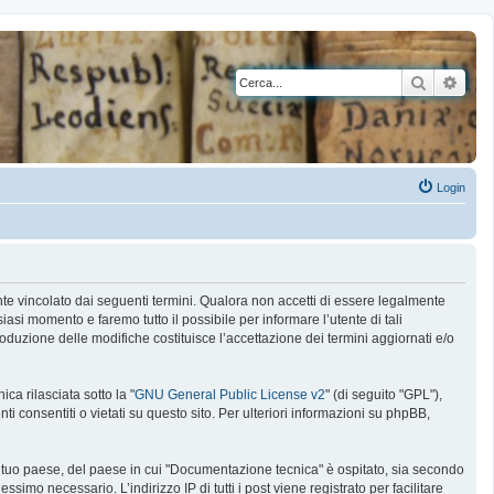
Cerca
Rice
Login
nte vincolato dai seguenti termini. Qualora non accetti di essere legalmente
siasi momento e faremo tutto il possibile per informare l’utente di tali
oduzione delle modifiche costituisce l’accettazione dei termini aggiornati e/o
a rilasciata sotto la "
GNU General Public License v2
" (di seguito "GPL"),
 consentiti o vietati su questo sito. Per ulteriori informazioni su phpBB,
l tuo paese, del paese in cui "Documentazione tecnica" è ospitato, sia secondo
ssimo necessario. L’indirizzo IP di tutti i post viene registrato per facilitare