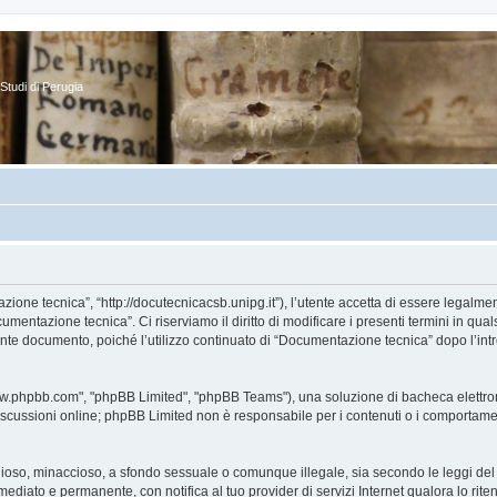
Studi di Perugia
one tecnica”, “http://docutecnicacsb.unipg.it”), l’utente accetta di essere legalme
umentazione tecnica”. Ci riserviamo il diritto di modificare i presenti termini in qual
ente documento, poiché l’utilizzo continuato di “Documentazione tecnica” dopo l’intr
www.phpbb.com", "phpBB Limited", "phpBB Teams"), una soluzione di bacheca elettronic
iscussioni online; phpBB Limited non è responsabile per i contenuti o i comportamenti
 odioso, minaccioso, a sfondo sessuale o comunque illegale, sia secondo le leggi de
mediato e permanente, con notifica al tuo provider di servizi Internet qualora lo ritene