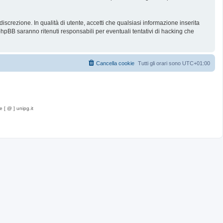
iscrezione. In qualità di utente, accetti che qualsiasi informazione inserita
BB saranno ritenuti responsabili per eventuali tentativi di hacking che
Cancella cookie
Tutti gli orari sono
UTC+01:00
e [ @ ] unipg.it