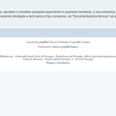
are, spostare o chiudere qualsiasi argomento in qualsiasi momento, a sua esclusiva d
anno divulgate a terzi senza il tuo consenso, né "Documentazione tecnica" né php
Creato da
phpBB
® Forum Software © phpBB Limited
Traduzione Italiana
phpBB-Italia.it
Bibliotecari - Università degli Studi di Perugia - Redazione del Portale: ufficio.csb.informatizzazion
Palazzo Murena - Piazza dell'Università, 1 - 06100 Perugia
Privacy
|
Condizioni