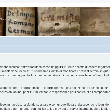
Studi di Perugia
one tecnica”, “http://docutecnicacsb.unipg.it”), l’utente accetta di essere legalme
umentazione tecnica”. Ci riserviamo il diritto di modificare i presenti termini in qual
ente documento, poiché l’utilizzo continuato di “Documentazione tecnica” dopo l’intr
www.phpbb.com", "phpBB Limited", "phpBB Teams"), una soluzione di bacheca elettronic
iscussioni online; phpBB Limited non è responsabile per i contenuti o i comportamenti
 odioso, minaccioso, a sfondo sessuale o comunque illegale, sia secondo le leggi de
mediato e permanente, con notifica al tuo provider di servizi Internet qualora lo ritene