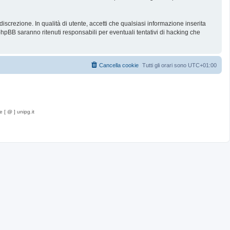
iscrezione. In qualità di utente, accetti che qualsiasi informazione inserita
BB saranno ritenuti responsabili per eventuali tentativi di hacking che
Cancella cookie
Tutti gli orari sono
UTC+01:00
e [ @ ] unipg.it