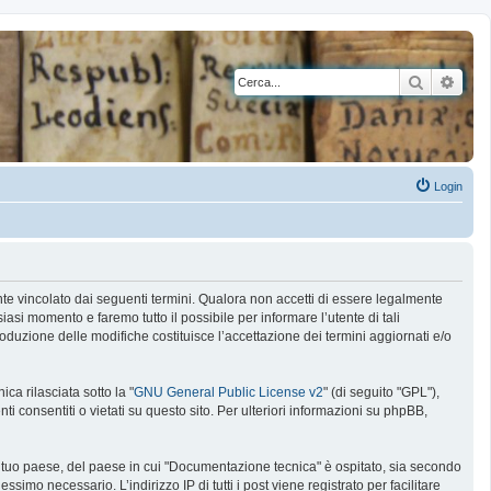
Cerca
Rice
Login
nte vincolato dai seguenti termini. Qualora non accetti di essere legalmente
siasi momento e faremo tutto il possibile per informare l’utente di tali
oduzione delle modifiche costituisce l’accettazione dei termini aggiornati e/o
a rilasciata sotto la "
GNU General Public License v2
" (di seguito "GPL"),
 consentiti o vietati su questo sito. Per ulteriori informazioni su phpBB,
l tuo paese, del paese in cui "Documentazione tecnica" è ospitato, sia secondo
ssimo necessario. L’indirizzo IP di tutti i post viene registrato per facilitare