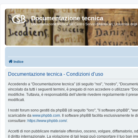
Documentazione tecnica
Documentazione tecnica del Centro Servizi Bibliotecari, Università degli 
Indice
Documentazione tecnica - Condizioni d’uso
Accedendo a “Documentazione tecnica” (di seguito “noi”, “nostro”, “Documentazi
vincolato da tutti i seguenti termini, è pregato di non accedere o utilizzare “Doc
modifiche. Tuttavia, è responsabilità dell’utente rivedere regolarmente il pres
modificati.
I nostri forum sono gestiti da phpBB (di seguito "loro", "il software phpBB", "
scaricabile da
www.phpbb.com
. Il software phpBB facilita esclusivamente le d
consultare:
https://www.phpbb.com/
.
Accetti di non pubblicare materiale offensivo, osceno, volgare, diffamatorio,
il diritto internazionale. La violazione di tali leggi può comportare il tuo ban im