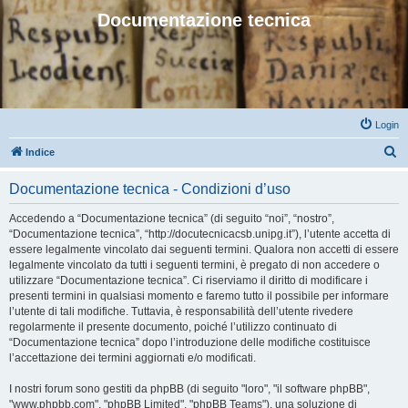
Documentazione tecnica
Login
C
Indice
e
Documentazione tecnica - Condizioni d’uso
r
c
Accedendo a “Documentazione tecnica” (di seguito “noi”, “nostro”,
“Documentazione tecnica”, “http://docutecnicacsb.unipg.it”), l’utente accetta di
a
essere legalmente vincolato dai seguenti termini. Qualora non accetti di essere
legalmente vincolato da tutti i seguenti termini, è pregato di non accedere o
utilizzare “Documentazione tecnica”. Ci riserviamo il diritto di modificare i
presenti termini in qualsiasi momento e faremo tutto il possibile per informare
l’utente di tali modifiche. Tuttavia, è responsabilità dell’utente rivedere
regolarmente il presente documento, poiché l’utilizzo continuato di
“Documentazione tecnica” dopo l’introduzione delle modifiche costituisce
l’accettazione dei termini aggiornati e/o modificati.
I nostri forum sono gestiti da phpBB (di seguito "loro", "il software phpBB",
"www.phpbb.com", "phpBB Limited", "phpBB Teams"), una soluzione di