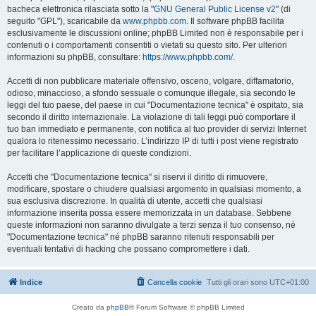
bacheca elettronica rilasciata sotto la "
GNU General Public License v2
" (di
seguito "GPL"), scaricabile da
www.phpbb.com
. Il software phpBB facilita
esclusivamente le discussioni online; phpBB Limited non è responsabile per i
contenuti o i comportamenti consentiti o vietati su questo sito. Per ulteriori
informazioni su phpBB, consultare:
https://www.phpbb.com/
.
Accetti di non pubblicare materiale offensivo, osceno, volgare, diffamatorio,
odioso, minaccioso, a sfondo sessuale o comunque illegale, sia secondo le
leggi del tuo paese, del paese in cui "Documentazione tecnica" è ospitato, sia
secondo il diritto internazionale. La violazione di tali leggi può comportare il
tuo ban immediato e permanente, con notifica al tuo provider di servizi Internet
qualora lo ritenessimo necessario. L’indirizzo IP di tutti i post viene registrato
per facilitare l’applicazione di queste condizioni.
Accetti che "Documentazione tecnica" si riservi il diritto di rimuovere,
modificare, spostare o chiudere qualsiasi argomento in qualsiasi momento, a
sua esclusiva discrezione. In qualità di utente, accetti che qualsiasi
informazione inserita possa essere memorizzata in un database. Sebbene
queste informazioni non saranno divulgate a terzi senza il tuo consenso, né
"Documentazione tecnica" né phpBB saranno ritenuti responsabili per
eventuali tentativi di hacking che possano compromettere i dati.
Indice
Cancella cookie
Tutti gli orari sono
UTC+01:00
Creato da
phpBB
® Forum Software © phpBB Limited