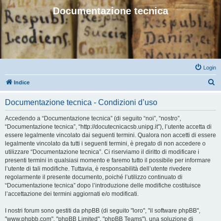
Documentazione tecnica
Login
C
Indice
e
Documentazione tecnica - Condizioni d’uso
r
c
Accedendo a “Documentazione tecnica” (di seguito “noi”, “nostro”,
“Documentazione tecnica”, “http://docutecnicacsb.unipg.it”), l’utente accetta di
a
essere legalmente vincolato dai seguenti termini. Qualora non accetti di essere
legalmente vincolato da tutti i seguenti termini, è pregato di non accedere o
utilizzare “Documentazione tecnica”. Ci riserviamo il diritto di modificare i
presenti termini in qualsiasi momento e faremo tutto il possibile per informare
l’utente di tali modifiche. Tuttavia, è responsabilità dell’utente rivedere
regolarmente il presente documento, poiché l’utilizzo continuato di
“Documentazione tecnica” dopo l’introduzione delle modifiche costituisce
l’accettazione dei termini aggiornati e/o modificati.
I nostri forum sono gestiti da phpBB (di seguito "loro", "il software phpBB",
"www.phpbb.com", "phpBB Limited", "phpBB Teams"), una soluzione di