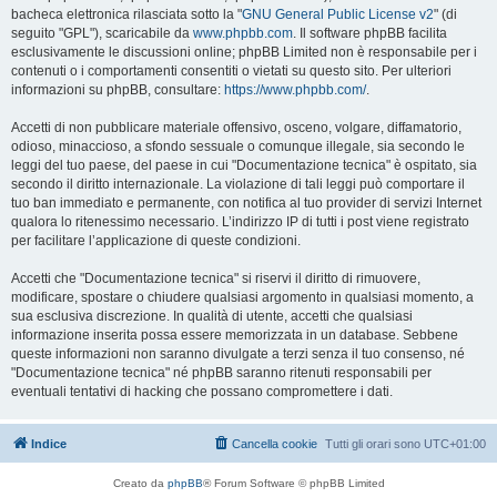
bacheca elettronica rilasciata sotto la "
GNU General Public License v2
" (di
seguito "GPL"), scaricabile da
www.phpbb.com
. Il software phpBB facilita
esclusivamente le discussioni online; phpBB Limited non è responsabile per i
contenuti o i comportamenti consentiti o vietati su questo sito. Per ulteriori
informazioni su phpBB, consultare:
https://www.phpbb.com/
.
Accetti di non pubblicare materiale offensivo, osceno, volgare, diffamatorio,
odioso, minaccioso, a sfondo sessuale o comunque illegale, sia secondo le
leggi del tuo paese, del paese in cui "Documentazione tecnica" è ospitato, sia
secondo il diritto internazionale. La violazione di tali leggi può comportare il
tuo ban immediato e permanente, con notifica al tuo provider di servizi Internet
qualora lo ritenessimo necessario. L’indirizzo IP di tutti i post viene registrato
per facilitare l’applicazione di queste condizioni.
Accetti che "Documentazione tecnica" si riservi il diritto di rimuovere,
modificare, spostare o chiudere qualsiasi argomento in qualsiasi momento, a
sua esclusiva discrezione. In qualità di utente, accetti che qualsiasi
informazione inserita possa essere memorizzata in un database. Sebbene
queste informazioni non saranno divulgate a terzi senza il tuo consenso, né
"Documentazione tecnica" né phpBB saranno ritenuti responsabili per
eventuali tentativi di hacking che possano compromettere i dati.
Indice
Cancella cookie
Tutti gli orari sono
UTC+01:00
Creato da
phpBB
® Forum Software © phpBB Limited