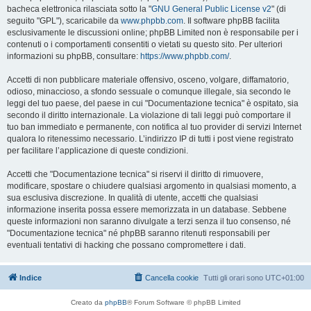
bacheca elettronica rilasciata sotto la "
GNU General Public License v2
" (di
seguito "GPL"), scaricabile da
www.phpbb.com
. Il software phpBB facilita
esclusivamente le discussioni online; phpBB Limited non è responsabile per i
contenuti o i comportamenti consentiti o vietati su questo sito. Per ulteriori
informazioni su phpBB, consultare:
https://www.phpbb.com/
.
Accetti di non pubblicare materiale offensivo, osceno, volgare, diffamatorio,
odioso, minaccioso, a sfondo sessuale o comunque illegale, sia secondo le
leggi del tuo paese, del paese in cui "Documentazione tecnica" è ospitato, sia
secondo il diritto internazionale. La violazione di tali leggi può comportare il
tuo ban immediato e permanente, con notifica al tuo provider di servizi Internet
qualora lo ritenessimo necessario. L’indirizzo IP di tutti i post viene registrato
per facilitare l’applicazione di queste condizioni.
Accetti che "Documentazione tecnica" si riservi il diritto di rimuovere,
modificare, spostare o chiudere qualsiasi argomento in qualsiasi momento, a
sua esclusiva discrezione. In qualità di utente, accetti che qualsiasi
informazione inserita possa essere memorizzata in un database. Sebbene
queste informazioni non saranno divulgate a terzi senza il tuo consenso, né
"Documentazione tecnica" né phpBB saranno ritenuti responsabili per
eventuali tentativi di hacking che possano compromettere i dati.
Indice
Cancella cookie
Tutti gli orari sono
UTC+01:00
Creato da
phpBB
® Forum Software © phpBB Limited