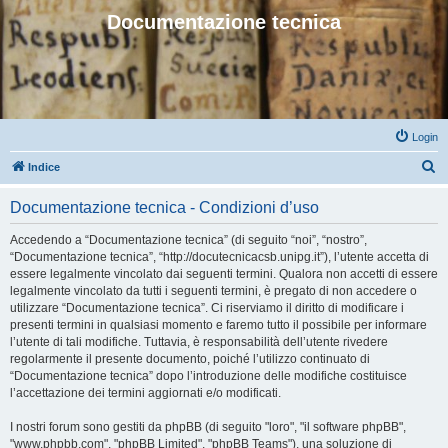
Documentazione tecnica
Login
C
Indice
e
Documentazione tecnica - Condizioni d’uso
r
c
Accedendo a “Documentazione tecnica” (di seguito “noi”, “nostro”,
“Documentazione tecnica”, “http://docutecnicacsb.unipg.it”), l’utente accetta di
a
essere legalmente vincolato dai seguenti termini. Qualora non accetti di essere
legalmente vincolato da tutti i seguenti termini, è pregato di non accedere o
utilizzare “Documentazione tecnica”. Ci riserviamo il diritto di modificare i
presenti termini in qualsiasi momento e faremo tutto il possibile per informare
l’utente di tali modifiche. Tuttavia, è responsabilità dell’utente rivedere
regolarmente il presente documento, poiché l’utilizzo continuato di
“Documentazione tecnica” dopo l’introduzione delle modifiche costituisce
l’accettazione dei termini aggiornati e/o modificati.
I nostri forum sono gestiti da phpBB (di seguito "loro", "il software phpBB",
"www.phpbb.com", "phpBB Limited", "phpBB Teams"), una soluzione di