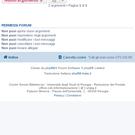
Nuovo argomento
3 argomenti • Pagina
1
di
1
PERMESSI FORUM
Non puoi
aprire nuovi argomenti
Non puoi
rispondere negli argomenti
Non puoi
modificare i tuoi messaggi
Non puoi
cancellare i tuoi messaggi
Non puoi
inviare allegati
Indice
Cancella cookie
Tutti gli orari sono
UTC+01:00
Creato da
phpBB
® Forum Software © phpBB Limited
Traduzione Italiana
phpBB-Italia.it
Centro Servizi Bibliotecari - Università degli Studi di Perugia - Redazione del Portale:
ufficio.csb.informatizzazione [ @ ] unipg.it
Palazzo Murena - Piazza dell'Università, 1 - 06100 Perugia
Privacy
|
Condizioni