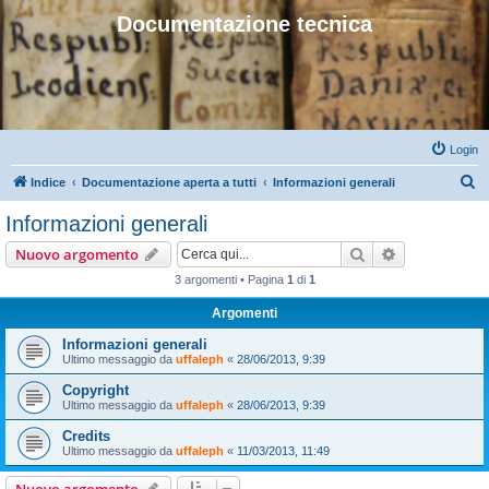
Documentazione tecnica
Login
C
Indice
Documentazione aperta a tutti
Informazioni generali
e
Informazioni generali
r
Cerca
Ricerca avan
Nuovo argomento
c
3 argomenti • Pagina
1
di
1
a
Argomenti
Informazioni generali
Ultimo messaggio da
uffaleph
«
28/06/2013, 9:39
Copyright
Ultimo messaggio da
uffaleph
«
28/06/2013, 9:39
Credits
Ultimo messaggio da
uffaleph
«
11/03/2013, 11:49