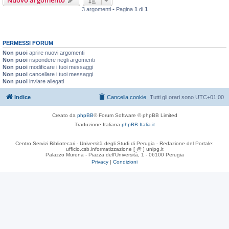
Nuovo argomento
3 argomenti • Pagina
1
di
1
PERMESSI FORUM
Non puoi
aprire nuovi argomenti
Non puoi
rispondere negli argomenti
Non puoi
modificare i tuoi messaggi
Non puoi
cancellare i tuoi messaggi
Non puoi
inviare allegati
Indice
Cancella cookie
Tutti gli orari sono
UTC+01:00
Creato da
phpBB
® Forum Software © phpBB Limited
Traduzione Italiana
phpBB-Italia.it
Centro Servizi Bibliotecari - Università degli Studi di Perugia - Redazione del Portale:
ufficio.csb.informatizzazione [ @ ] unipg.it
Palazzo Murena - Piazza dell'Università, 1 - 06100 Perugia
Privacy
|
Condizioni