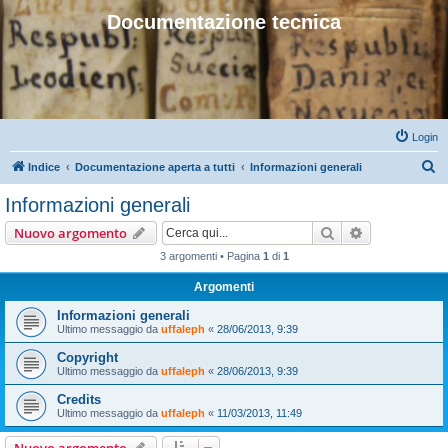
Documentazione tecnica
Login
C
Indice
Documentazione aperta a tutti
Informazioni generali
e
Informazioni generali
r
Cerca
Ricerca avan
Nuovo argomento
c
3 argomenti • Pagina
1
di
1
a
Argomenti
Informazioni generali
Ultimo messaggio da
uffaleph
«
28/06/2013, 9:39
Copyright
Ultimo messaggio da
uffaleph
«
28/06/2013, 9:39
Credits
Ultimo messaggio da
uffaleph
«
11/03/2013, 11:49