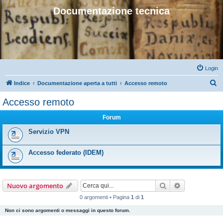
Documentazione tecnica
Login
C
Indice
Documentazione aperta a tutti
Accesso remoto
e
Accesso remoto
r
Forum
c
a
Servizio VPN
Accesso federato (IDEM)
Cerca
Ricerca avan
Nuovo argomento
0 argomenti • Pagina
1
di
1
Non ci sono argomenti o messaggi in questo forum.