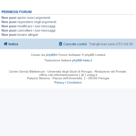
PERMESSI FORUM
Non puoi
aprire nuovi argomenti
Non puoi
rispondere negli argomenti
Non puoi
modificare i tuoi messaggi
Non puoi
cancellare i tuoi messaggi
Non puoi
inviare allegati
Indice
Cancella cookie
Tutti gli orari sono
UTC+01:00
Creato da
phpBB
® Forum Software © phpBB Limited
Traduzione Italiana
phpBB-Italia.it
Centro Servizi Bibliotecari - Università degli Studi di Perugia - Redazione del Portale:
ufficio.csb.informatizzazione [ @ ] unipg.it
Palazzo Murena - Piazza dell'Università, 1 - 06100 Perugia
Privacy
|
Condizioni