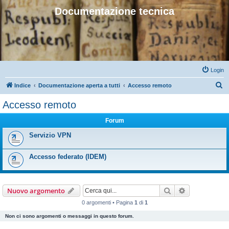
Documentazione tecnica
Login
C
Indice
Documentazione aperta a tutti
Accesso remoto
e
Accesso remoto
r
Forum
c
a
Servizio VPN
Accesso federato (IDEM)
Cerca
Ricerca avan
Nuovo argomento
0 argomenti • Pagina
1
di
1
Non ci sono argomenti o messaggi in questo forum.