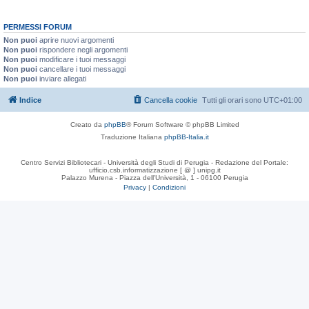
PERMESSI FORUM
Non puoi
aprire nuovi argomenti
Non puoi
rispondere negli argomenti
Non puoi
modificare i tuoi messaggi
Non puoi
cancellare i tuoi messaggi
Non puoi
inviare allegati
Indice
Cancella cookie
Tutti gli orari sono
UTC+01:00
Creato da
phpBB
® Forum Software © phpBB Limited
Traduzione Italiana
phpBB-Italia.it
Centro Servizi Bibliotecari - Università degli Studi di Perugia - Redazione del Portale:
ufficio.csb.informatizzazione [ @ ] unipg.it
Palazzo Murena - Piazza dell'Università, 1 - 06100 Perugia
Privacy
|
Condizioni