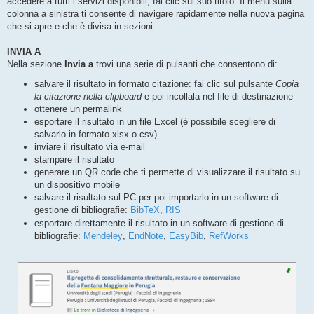
accedere a tutti i servizi disponibili, fai clic sul suo titolo. Il menù sulla
a
g
colonna a sinistra ti consente di navigare rapidamente nella nuova pagina
g
che si apre e che è divisa in sezioni.
i
o
INVIA A
Nella sezione
Invia a
trovi una serie di pulsanti che consentono di:
salvare il risultato in formato citazione: fai clic sul pulsante
Copia
la citazione nella clipboard
e poi incollala nel file di destinazione
ottenere un permalink
esportare il risultato in un file Excel (è possibile scegliere di
salvarlo in formato xlsx o csv)
inviare il risultato via e-mail
stampare il risultato
generare un QR code che ti permette di visualizzare il risultato su
un dispositivo mobile
salvare il risultato sul PC per poi importarlo in un software di
gestione di bibliografie:
BibTeX
,
RIS
esportare direttamente il risultato in un software di gestione di
bibliografie:
Mendeley
,
EndNote
,
EasyBib
,
RefWorks