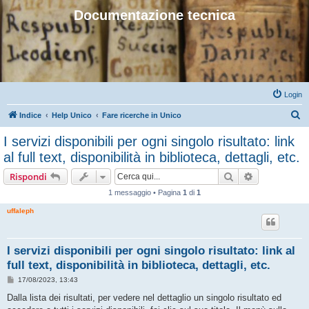
Documentazione tecnica
Login
C
Indice
Help Unico
Fare ricerche in Unico
e
I servizi disponibili per ogni singolo risultato: link
r
al full text, disponibilità in biblioteca, dettagli, etc.
c
Cerca
Ricerca avan
Rispondi
a
1 messaggio • Pagina
1
di
1
uffaleph
I servizi disponibili per ogni singolo risultato: link al
full text, disponibilità in biblioteca, dettagli, etc.
M
17/08/2023, 13:43
e
s
Dalla lista dei risultati, per vedere nel dettaglio un singolo risultato ed
s