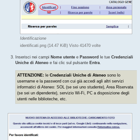
o
Identificazione
identificati.png (14.47 KiB) Visto 41470 volte
Inserisci nei campi
Nome utente
e
Password
le tue
Credenziali
Uniche di Ateneo
e fai clic sul pulsante
Entra
.
ATTENZIONE:
le
Credenziali Uniche di Ateneo
sono lo
username e la password con cui già accedi agli altri servizi
informatici di Ateneo: SOL (se sei uno studente), Area Riservata
(se sei un dipendente), servizio Wi-Fi, PC a disposizione degli
utenti nelle biblioteche, etc.