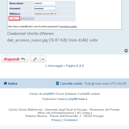
Credenziali Uniche d'Ateneo
dati_accesso_nuovo.jpg (76.87 KiB) Visto 41461 volte
Rispondi
1 messaggio • Pagina
1
di
1
Indice
Cancella cookie
Tutti gli orari sono
UTC+01:00
Creato da
phpBB
® Forum Software © phpBB Limited
Traduzione Italiana
phpBB-Italia.it
Centro Servizi Bibliotecari - Università degli Studi di Perugia - Redazione del Portale:
ufficio.csb.informatizzazione [ @ ] unipg.it
Palazzo Murena - Piazza dell'Università, 1 - 06100 Perugia
Privacy
|
Condizioni