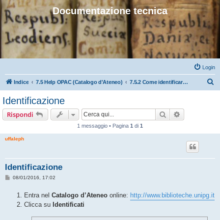
Documentazione tecnica
Login
C
Indice
7.5 Help OPAC (Catalogo d'Ateneo)
7.5.2 Come identificarsi nel Catalogo e recuperare la password dimenticata
e
Identificazione
r
Cerca
Ricerca avan
Rispondi
c
1 messaggio • Pagina
1
di
1
a
uffaleph
Identificazione
M
08/01/2016, 17:02
e
s
Entra nel
Catalogo d’Ateneo
online:
http://www.biblioteche.unipg.it
s
a
Clicca su
Identificati
g
g
i