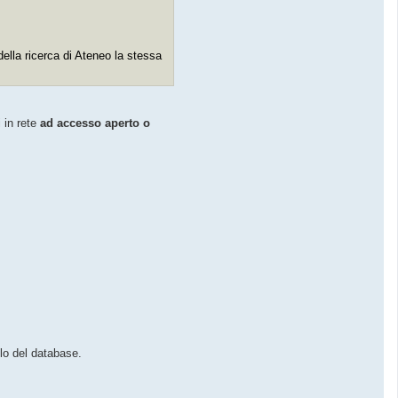
della ricerca di Ateneo la stessa
i in rete
ad accesso aperto o
tolo del database.