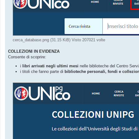
cerca_database.png (31.15 KiB) Visto 207021 volte
COLLEZIONI IN EVIDENZA
Consente di scoprire:
i
libri arrivati negli ultimi mesi
nelle biblioteche del Centro Serviz
i titoli che fanno parte di
biblioteche personali, fondi e collezion