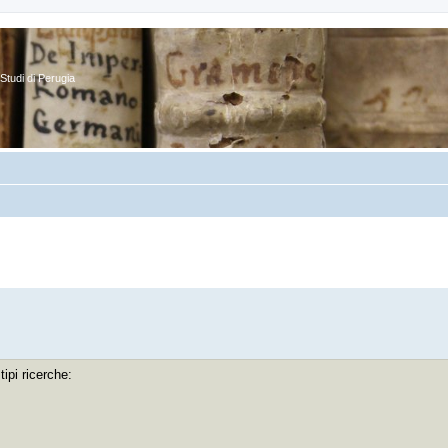
Studi di Perugia
anzata
ipi ricerche: