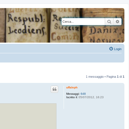
Cerca
Rice
Login
1 messaggio • Pagina
1
di
1
uffaleph
Messaggi:
648
Iscritto il:
05/07/2012, 16:23