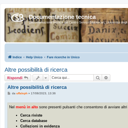
Documentazione tecnica
Documentazione tecnica del Centro Servizi Bibliotecari, Università degli 
Indice
Help Unico
Fare ricerche in Unico
Altre possibilità di ricerca
Cerca
Ricerca av
Rispondi
Altre possibilità di ricerca
M
da
uffaleph
»
17/08/2023, 13:36
e
s
s
Nel
menù in alto
sono presenti pulsanti che consentono di avviare altri t
a
g
g
Cerca riviste
i
Cerca database
o
Collezioni in evidenza