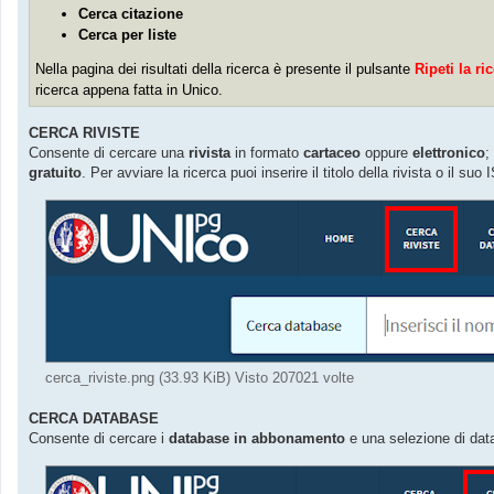
Cerca citazione
Cerca per liste
Nella pagina dei risultati della ricerca è presente il pulsante
Ripeti la r
ricerca appena fatta in Unico.
CERCA RIVISTE
Consente di cercare una
rivista
in formato
cartaceo
oppure
elettronico
;
gratuito
. Per avviare la ricerca puoi inserire il titolo della rivista o il suo
cerca_riviste.png (33.93 KiB) Visto 207021 volte
CERCA DATABASE
Consente di cercare i
database in abbonamento
e una selezione di da