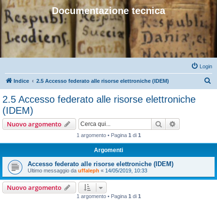
Documentazione tecnica
Login
C
Indice
2.5 Accesso federato alle risorse elettroniche (IDEM)
e
2.5 Accesso federato alle risorse elettroniche
r
(IDEM)
c
Cerca
Ricerca avan
Nuovo argomento
a
1 argomento • Pagina
1
di
1
Argomenti
Accesso federato alle risorse elettroniche (IDEM)
Ultimo messaggio da
uffaleph
«
14/05/2019, 10:33
Nuovo argomento
1 argomento • Pagina
1
di
1