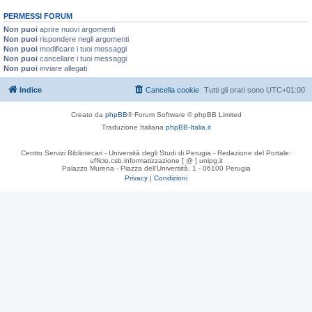
PERMESSI FORUM
Non puoi
aprire nuovi argomenti
Non puoi
rispondere negli argomenti
Non puoi
modificare i tuoi messaggi
Non puoi
cancellare i tuoi messaggi
Non puoi
inviare allegati
Indice
Cancella cookie
Tutti gli orari sono
UTC+01:00
Creato da
phpBB
® Forum Software © phpBB Limited
Traduzione Italiana
phpBB-Italia.it
Centro Servizi Bibliotecari - Università degli Studi di Perugia - Redazione del Portale:
ufficio.csb.informatizzazione [ @ ] unipg.it
Palazzo Murena - Piazza dell'Università, 1 - 06100 Perugia
Privacy
|
Condizioni